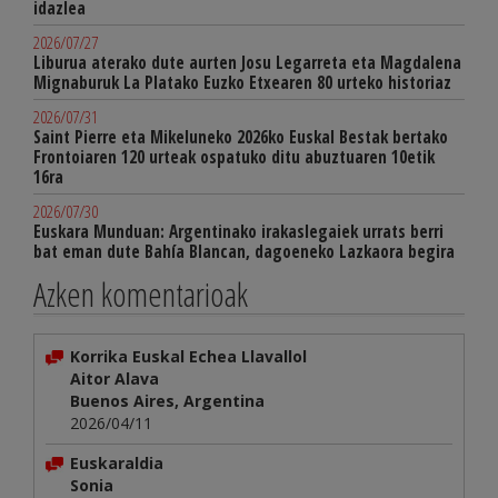
idazlea
2026/07/27
Liburua aterako dute aurten Josu Legarreta eta Magdalena
Mignaburuk La Platako Euzko Etxearen 80 urteko historiaz
2026/07/31
Saint Pierre eta Mikeluneko 2026ko Euskal Bestak bertako
Frontoiaren 120 urteak ospatuko ditu abuztuaren 10etik
16ra
2026/07/30
Euskara Munduan: Argentinako irakaslegaiek urrats berri
bat eman dute Bahía Blancan, dagoeneko Lazkaora begira
Azken komentarioak
Korrika Euskal Echea Llavallol
Aitor Alava
Buenos Aires, Argentina
2026/04/11
Euskaraldia
Sonia