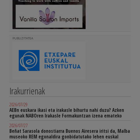
PUBLIZITATEA
Irakurrienak
2026/07/29
AEBn euskara ikasi eta irakasle bihurtu nahi duzu? Azken
egunak NABOren Irakasle Formakuntzan izena emateko
2026/07/27
Beñat Sarasola donostiarra Buenos Airesera iritsi da, Malba
museoko REM egonaldira gonbidatutako lehen euskal