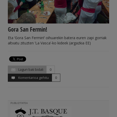
Gora San Fermin!
Eta ‘Gora San Fermin!’ oihuarekin batera euren zapi gorriak
altxatu zituzten ‘La Vasca’-ko kideek (argazkia EE)
Lagun bati bidali
0
Komentarioa gehitu
0
PUBLIZITATEA