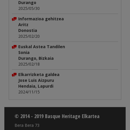
Durango
2025/05/30
Informazioa gehitzea
Aritz
Donostia
2025/02/20
Euskal Astea Tandilen
Sonia
Durango, Bizkaia
2025/02/18
Elkarrizketa galdea
Jose Luis Aizpuru
Hendaia, Lapurdi
2024/11/15
© 2014 - 2019 Basque Heritage Elkartea
Bera Bera 73