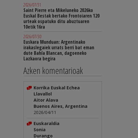
2026/07/31
Saint Pierre eta Mikeluneko 2026ko
Euskal Bestak bertako Frontoiaren 120
urteak ospatuko ditu abuztuaren
10etik 16ra
2026/07/30
Euskara Munduan: Argentinako
irakaslegaiek urrats berri bat eman
dute Bahía Blancan, dagoeneko
Lazkaora begira
Azken komentarioak
Korrika Euskal Echea
Llavallol
Aitor Alava
Buenos Aires, Argentina
2026/04/11
Euskaraldia
Sonia
Durango