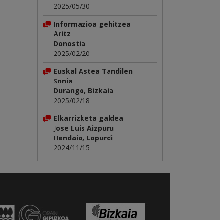
2025/05/30
Informazioa gehitzea
Aritz
Donostia
2025/02/20
Euskal Astea Tandilen
Sonia
Durango, Bizkaia
2025/02/18
Elkarrizketa galdea
Jose Luis Aizpuru
Hendaia, Lapurdi
2024/11/15