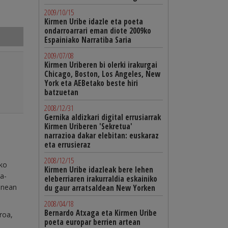
2009/10/15
Kirmen Uribe idazle eta poeta
ondarroarrari eman diote 2009ko
Espainiako Narratiba Saria
2009/07/08
Kirmen Uriberen bi olerki irakurgai
Chicago, Boston, Los Angeles, New
York eta AEBetako beste hiri
batzuetan
2008/12/31
Gernika aldizkari digital errusiarrak
Kirmen Uriberen 'Sekretua'
narrazioa dakar elebitan: euskaraz
eta errusieraz
2008/12/15
zko
Kirmen Uribe idazleak bere lehen
a-
eleberriaren irakurraldia eskainiko
lanean
du gaur arratsaldean New Yorken
2008/04/18
Bernardo Atxaga eta Kirmen Uribe
roa,
poeta europar berrien artean