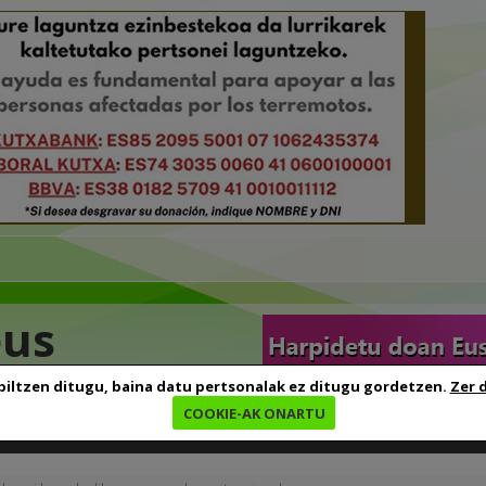
eus
biltzen ditugu, baina datu pertsonalak ez ditugu gordetzen.
Zer 
COOKIE-AK ONARTU
edia
Baliabideak
Euskara ikasten
Genealogia
B