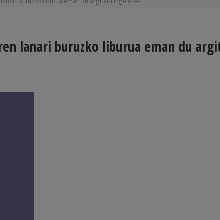
 lanari buruzko liburua eman du argitara ingelesez
ren lanari buruzko liburua eman du argi