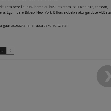
ditu eta bere liburuak hamalau hizkuntzetara itzuli izan dira, tartean,
oniera. Egun, bere Bilbao-New York-Bilbao nobela irakurgai dute AEBet
 gaur asteazkena, arratsaldeko zortzietan.
itu
0