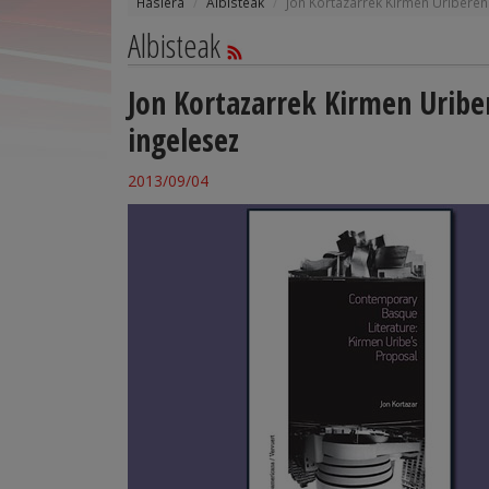
Hasiera
Albisteak
Jon Kortazarrek Kirmen Uriberen
Albisteak
Jon Kortazarrek Kirmen Uribe
ingelesez
2013/09/04