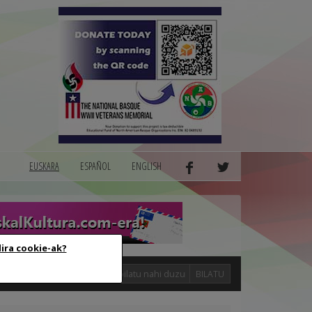
EUSKARA
ESPAÑOL
ENGLISH
dira cookie-ak?
logak
BILATU