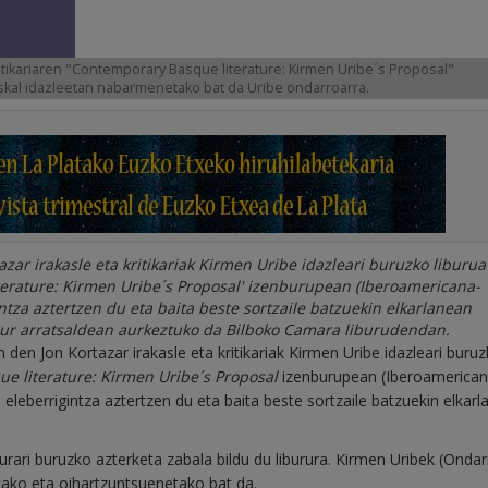
ritikariaren "Contemporary Basque literature: Kirmen Uribe´s Proposal"
skal idazleetan nabarmenetako bat da Uribe ondarroarra.
zar irakasle eta kritikariak Kirmen Uribe idazleari buruzko liburua
terature: Kirmen Uribe´s Proposal' izenburupean (Iberoamericana-
ntza aztertzen du eta baita beste sortzaile batzuekin elkarlanean
aur arratsaldean aurkeztuko da Bilboko Camara liburudendan.
den Jon Kortazar irakasle eta kritikariak Kirmen Uribe idazleari buru
e literature: Kirmen Uribe´s Proposal
izenburupean (Iberoamerican
 eleberrigintza aztertzen du eta baita beste sortzaile batzuekin elkar
urari buruzko azterketa zabala bildu du liburura. Kirmen Uribek (Ondar
tako eta oihartzuntsuenetako bat da.