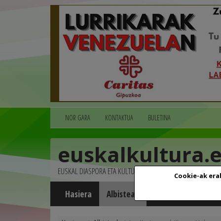
NOR GARA
KONTAKTUA
BULETINA
euskalkultura.
EUSKAL DIASPORA ETA KULTURA
Cookie-ak era
Hasiera
Albisteak
Agenda
Multim