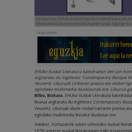
Jon Kortazar EHUko Euskal Literatura katedradun eta k
(Iberoamericana-Veuvert) liburuaren azala. Egungo eu
PUBLIZITATEA
EHUko Euskal Literatura katedradun den Jon Korta
argitaratu du ingelesez 'Contemporary Basque li
Veuvert). Liburuak Uriberen poesia eta eleberrigi
egindako multimedia ikuskizunak ere. Liburua g
Bilbo, Bizkaia.
EHUko Euskal Literatura katedradun 
liburua argitaratu du ingelesez
Contemporary Basqu
Veuvert). Liburuak idazle ondarroarraren poesia eta
egindako multimedia literatur ikuskizun ere.
Halaber, Kortazarrek azken urteotako euskal literat
1970) egungo euskal literaturaren egile ezagunene