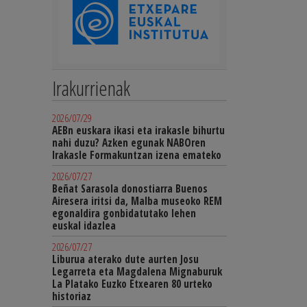
Irakurrienak
2026/07/29
AEBn euskara ikasi eta irakasle bihurtu
nahi duzu? Azken egunak NABOren
Irakasle Formakuntzan izena emateko
2026/07/27
Beñat Sarasola donostiarra Buenos
Airesera iritsi da, Malba museoko REM
egonaldira gonbidatutako lehen
euskal idazlea
2026/07/27
Liburua aterako dute aurten Josu
Legarreta eta Magdalena Mignaburuk
La Platako Euzko Etxearen 80 urteko
historiaz