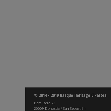
© 2014 - 2019 Basque Heritage Elkartea
Bera Bera 73
20009 Donostia / San Sebastián