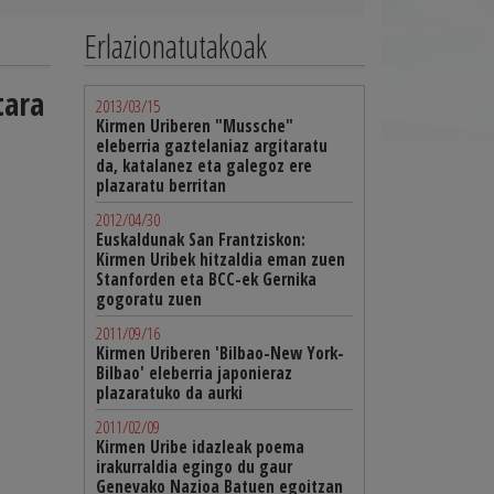
Erlazionatutakoak
tara
2013/03/15
Kirmen Uriberen "Mussche"
eleberria gaztelaniaz argitaratu
da, katalanez eta galegoz ere
plazaratu berritan
2012/04/30
Euskaldunak San Frantziskon:
Kirmen Uribek hitzaldia eman zuen
Stanforden eta BCC-ek Gernika
gogoratu zuen
2011/09/16
Kirmen Uriberen 'Bilbao-New York-
Bilbao' eleberria japonieraz
plazaratuko da aurki
2011/02/09
Kirmen Uribe idazleak poema
irakurraldia egingo du gaur
Genevako Nazioa Batuen egoitzan