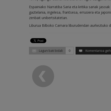
Espainiako Narratiba Saria eta kritika sariak jasoak 
gaztelania, ingelesa, frantsesa, errusiera eta jap
zenbait unibertsitatetan.
Liburua Bilboko Camara liburudendan aurkeztuko da
Lagun bati bidali
0
Komentarioa geh