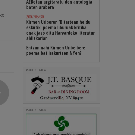
AEBetan argitaratu den antologia
baten arabera
ako
2007/05/30
Kirmen Uriberen 'Bitartean heldu
eskutik' poema liburuak kritika
onak jaso ditu Harvardeko literatur
aldizkarian
Entzun nahi Kirmen Uribe bere
poema bat irakurtzen NYen?
PUBLIZITATEA
PUBLIZITATEA