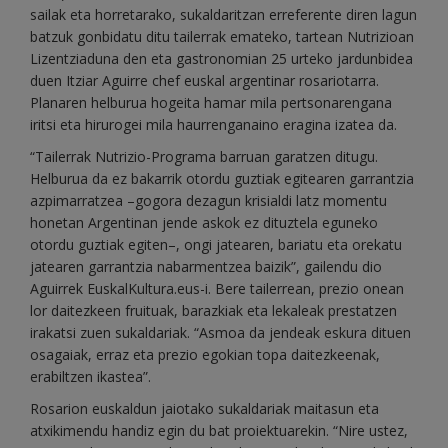
sailak eta horretarako, sukaldaritzan erreferente diren lagun
batzuk gonbidatu ditu tailerrak emateko, tartean Nutrizioan
Lizentziaduna den eta gastronomian 25 urteko jardunbidea
duen Itziar Aguirre chef euskal argentinar rosariotarra.
Planaren helburua hogeita hamar mila pertsonarengana
iritsi eta hirurogei mila haurrenganaino eragina izatea da.
“Tailerrak Nutrizio-Programa barruan garatzen ditugu.
Helburua da ez bakarrik otordu guztiak egitearen garrantzia
azpimarratzea –gogora dezagun krisialdi latz momentu
honetan Argentinan jende askok ez dituztela eguneko
otordu guztiak egiten–, ongi jatearen, bariatu eta orekatu
jatearen garrantzia nabarmentzea baizik”, gailendu dio
Aguirrek EuskalKultura.eus-i. Bere tailerrean, prezio onean
lor daitezkeen fruituak, barazkiak eta lekaleak prestatzen
irakatsi zuen sukaldariak. “Asmoa da jendeak eskura dituen
osagaiak, erraz eta prezio egokian topa daitezkeenak,
erabiltzen ikastea”.
Rosarion euskaldun jaiotako sukaldariak maitasun eta
atxikimendu handiz egin du bat proiektuarekin. “Nire ustez,