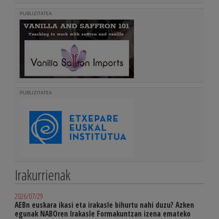
PUBLIZITATEA
PUBLIZITATEA
Irakurrienak
2026/07/29
AEBn euskara ikasi eta irakasle bihurtu nahi duzu? Azken
egunak NABOren Irakasle Formakuntzan izena emateko