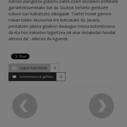
nutrizio plangintza gobernu batek ezarri dezakeen politikarik
garrantzitsuenetako bat da. Guztiok beharko genituzte
eskura izan kalitatezko elikagaiak. Txartel honek gainera
tokian tokiko ekonomia ere bultzatuko du. Janaria
prestatzen jakitea gizakion daukagun tresna boteretsuena
da eta hori irakasten laguntzea nik ekar dezakedan hondar
aletxoa da”, adierazi du Aguirrek.
Lagun bati bidali
0
Komentarioa gehitu
0