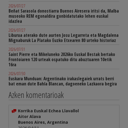
2026/07/27
Beñat Sarasola donostiarra Buenos Airesera iritsi da, Malba
museoko REM egonaldira gonbidatutako lehen euskal
idazlea
2026/07/27
Liburua aterako dute aurten Josu Legarreta eta Magdalena
Mignaburuk La Platako Euzko Etxearen 80 urteko historiaz
2026/07/31
Saint Pierre eta Mikeluneko 2026ko Euskal Bestak bertako
Frontoiaren 120 urteak ospatuko ditu abuztuaren 10etik
16ra
2026/07/30
Euskara Munduan: Argentinako irakaslegaiek urrats berri
bat eman dute Bahía Blancan, dagoeneko Lazkaora begira
Azken komentarioak
Korrika Euskal Echea Llavallol
Aitor Alava
Buenos Aires, Argentina
2026/04/11