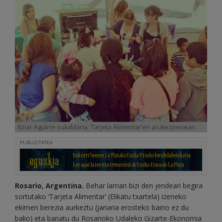
Itziar Aguirre sukaldaria, ‘Tarjeta Alimentar’en arukezpenean
PUBLIZITATEA
Rosario, Argentina.
Behar larrian bizi den jendeari begira
sortutako ‘Tarjeta Alimentar’ (Elikatu txartela) izeneko
ekimen berezia aurkeztu (janaria erosteko baino ez du
balio) eta banatu du Rosarioko Udaleko Gizarte-Ekonomia