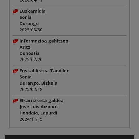
Euskaraldia
Sonia
Durango
2025/05/30
Informazioa gehitzea
Aritz
Donostia
2025/02/20
Euskal Astea Tandilen
Sonia
Durango, Bizkaia
2025/02/18
Elkarrizketa galdea
Jose Luis Aizpuru
Hendaia, Lapurdi
2024/11/15