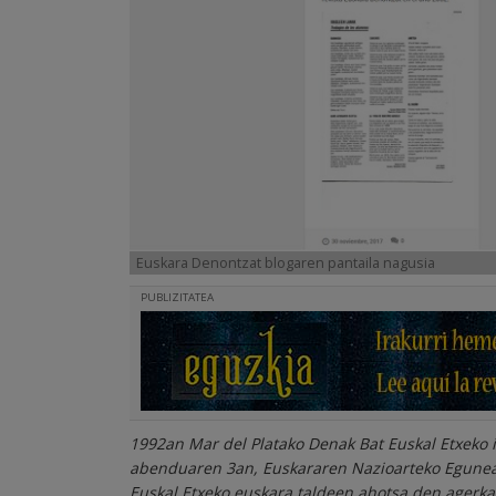
Euskara Denontzat blogaren pantaila nagusia
PUBLIZITATEA
1992an Mar del Platako Denak Bat Euskal Etxeko i
abenduaren 3an, Euskararen Nazioarteko Egunean
Euskal Etxeko euskara taldeen ahotsa den agerkari