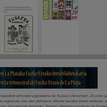
rakasleek sortutako argitalpena da 'Euskara Denontzat', 25 urtez ja
 argitaratu izan den aldizkaria. Mende laurden baten ondoren, e
ari ‘aire berriak’ ekartzeko, formatu digitalera pasatuko da ‘Euska