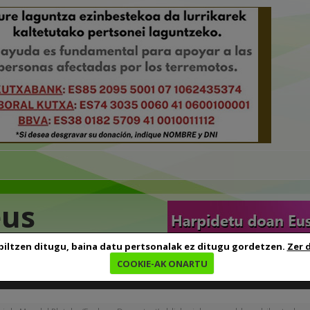
eus
biltzen ditugu, baina datu pertsonalak ez ditugu gordetzen.
Zer 
COOKIE-AK ONARTU
edia
Baliabideak
Euskara ikasten
Genealogia
B