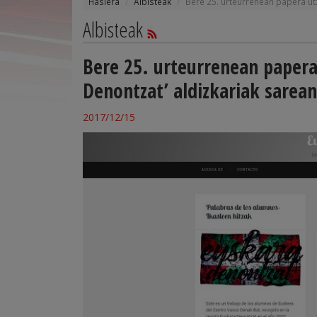
Hasiera
Albisteak
Bere 25. urteurrenean papera utz
Albisteak
Bere 25. urteurrenean papera
Denontzat’ aldizkariak sarea
2017/12/15