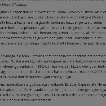
 bloga bilakatuz.
Eguneko ospakizunean aurkeztu dute Denak Bat-eko euskara ikasle e
ilabete batzuk jaio zen. Euskal Etxeko euskara koordinatzaile Monica
ita bost urtez jarraian argitaratu ondoren, batzuek pentsatu zuten
kariaren hedapena pixkanaka jaisten ari zela ikuste genuen, eta ohartze
 arriskua zeukala". "Aldi berean argi geneukan, ordea, aldizkariaren
o handia zeramala; eta ez genuen hori galdu nahi. Horregatik bururatu
rakutsi ahal izango ditugu hogeita bost urte hauetako lan guztiak eta 
eta eskuragai blogean. Formatu berri honen beste abantaila bat noiznah
duenez, “Euskararen Eguneko aurkezpenerako atal batzuk baino ez dit
a, lehenengo zenbakia –1992koa– eta ikasleen hitzak. Abenduan bert
ugu eta martxoan, ikasturte berria hastearekin, eduki berriak. 2018a
atzailea eta horrek material ugari emango digu”.
en, hasierakoa eta goikoa, eta bi irakasle, Esteban Capurro eta Nere
etan aritzen da. “Pozik gaude blogarekin, gero eta jende gehiagoreng
i. Eta duela 25 urte gaur egun Euskal Herrian bizi den Veronica Doming
razi du Denak Bateko erreferenteak.