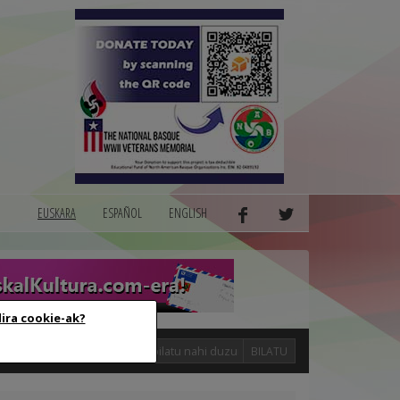
EUSKARA
ESPAÑOL
ENGLISH
dira cookie-ak?
logak
BILATU