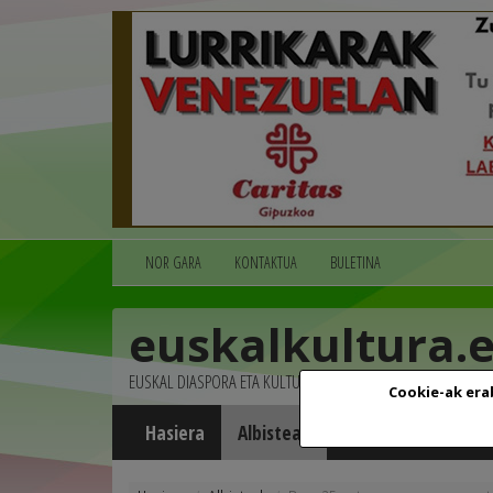
NOR GARA
KONTAKTUA
BULETINA
euskalkultura.
EUSKAL DIASPORA ETA KULTURA
Cookie-ak era
Hasiera
Albisteak
Agenda
Multim