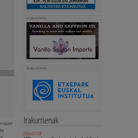
PUBLIZITATEA
PUBLIZITATEA
Irakurrienak
rraian
ta
2026/07/29
ra