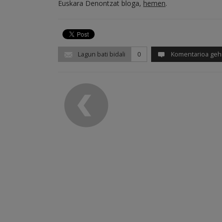
Euskara Denontzat bloga,
hemen
.
Lagun bati bidali
0
Komentarioa geh