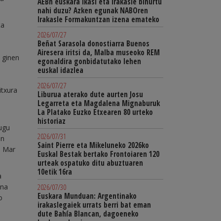
AEBn euskara ikasi eta irakasle bihurtu
nahi duzu? Azken egunak NABOren
Irakasle Formakuntzan izena emateko
ta
2026/07/27
Beñat Sarasola donostiarra Buenos
Airesera iritsi da, Malba museoko REM
n ginen
egonaldira gonbidatutako lehen
euskal idazlea
2026/07/27
itxura
Liburua aterako dute aurten Josu
Legarreta eta Magdalena Mignaburuk
La Platako Euzko Etxearen 80 urteko
i
historiaz
ugu
2026/07/31
an
Saint Pierre eta Mikeluneko 2026ko
n Mar
Euskal Bestak bertako Frontoiaren 120
urteak ospatuko ditu abuztuaren
10etik 16ra
a
2026/07/30
ana
Euskara Munduan: Argentinako
o
irakaslegaiek urrats berri bat eman
dute Bahía Blancan, dagoeneko