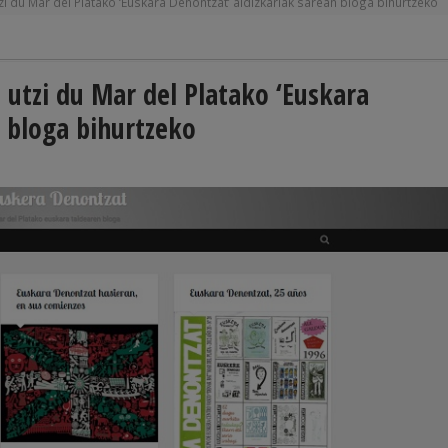
i du Mar del Platako ‘Euskara Denontzat’ aldizkariak sarean bloga bihurtzeko
 utzi du Mar del Platako ‘Euskara
n bloga bihurtzeko