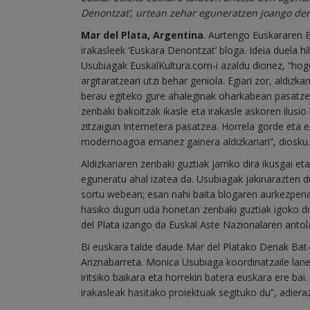
Denontzat’, urtean zehar eguneratzen joango den
Mar del Plata, Argentina
. Aurtengo Euskararen 
irakasleek ‘Euskara Denontzat’ bloga. Ideia duela h
Usubiagak EuskalKultura.com-i azaldu dionez, “hoge
argitaratzeari utzi behar geniola. Egiari zor, aldiz
berau egiteko gure ahaleginak oharkabean pasatzeko
zenbaki bakoitzak ikasle eta irakasle askoren ilusi
zitzaigun Internetera pasatzea. Horrela gorde eta e
modernoagoa emanez gainera aldizkariari”, diosku.
Aldizkariaren zenbaki guztiak jarriko dira ikusgai 
eguneratu ahal izatea da. Usubiagak jakinarazten 
sortu webean; esan nahi baita blogaren aurkezpen
hasiko dugun uda honetan zenbaki guztiak igoko dit
del Plata izango da Euskal Aste Nazionalaren antol
Bi euskara talde daude Mar del Platako Denak Bat-
Ariznabarreta. Monica Usubiaga koordinatzaile lan
iritsiko baikara eta horrekin batera euskara ere ba
irakasleak hasitako proiektuak segituko du”, adie