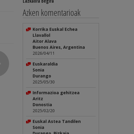
Lazkaora begira
Azken komentarioak
Korrika Euskal Echea
Llavallol
Aitor Alava
Buenos Aires, Argentina
2026/04/11
Euskaraldia
Sonia
Durango
2025/05/30
Informazioa gehitzea
Aritz
Donostia
2025/02/20
Euskal Astea Tandilen
Sonia
Durango, Bizkaia