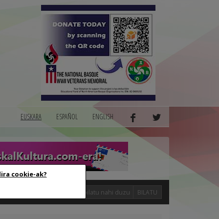
EUSKARA
ESPAÑOL
ENGLISH
dira cookie-ak?
logak
BILATU