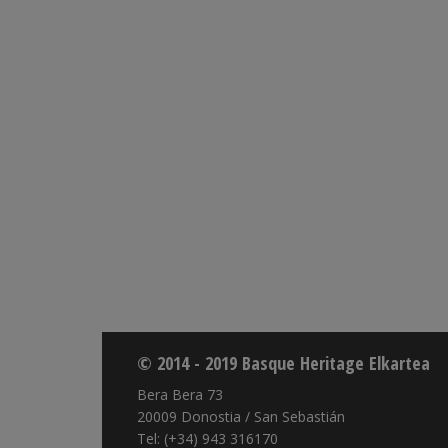
© 2014 - 2019 Basque Heritage Elkartea
Bera Bera 73
20009 Donostia / San Sebastián
Tel: (+34) 943 316170