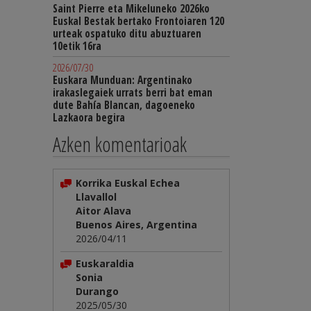
Saint Pierre eta Mikeluneko 2026ko
Euskal Bestak bertako Frontoiaren 120
urteak ospatuko ditu abuztuaren
10etik 16ra
2026/07/30
Euskara Munduan: Argentinako
irakaslegaiek urrats berri bat eman
dute Bahía Blancan, dagoeneko
Lazkaora begira
Azken komentarioak
Korrika Euskal Echea
Llavallol
Aitor Alava
Buenos Aires, Argentina
2026/04/11
Euskaraldia
Sonia
Durango
2025/05/30