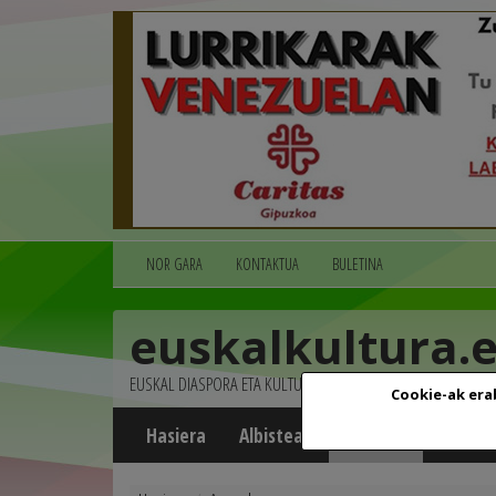
NOR GARA
KONTAKTUA
BULETINA
euskalkultura.
EUSKAL DIASPORA ETA KULTURA
Cookie-ak era
Hasiera
Albisteak
Agenda
Multim