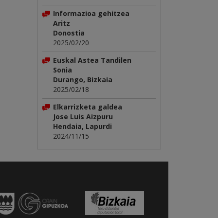
Informazioa gehitzea
Aritz
Donostia
2025/02/20
Euskal Astea Tandilen
Sonia
Durango, Bizkaia
2025/02/18
Elkarrizketa galdea
Jose Luis Aizpuru
Hendaia, Lapurdi
2024/11/15