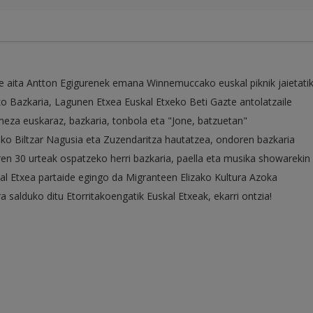
e aita Antton Egigurenek emana Winnemuccako euskal piknik jaietati
 Bazkaria, Lagunen Etxea Euskal Etxeko Beti Gazte antolatzaile
meza euskaraz, bazkaria, tonbola eta "Jone, batzuetan"
ko Biltzar Nagusia eta Zuzendaritza hautatzea, ondoren bazkaria
ren 30 urteak ospatzeko herri bazkaria, paella eta musika showarekin
al Etxea partaide egingo da Migranteen Elizako Kultura Azoka
ra salduko ditu Etorritakoengatik Euskal Etxeak, ekarri ontzia!