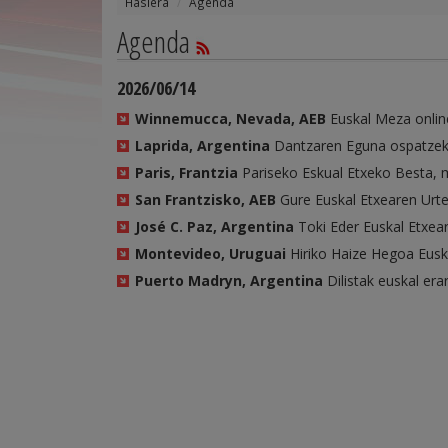
Hasiera
Agenda
Agenda
2026/06/14
Winnemucca, Nevada, AEB
Euskal Meza onlin
Laprida, Argentina
Dantzaren Eguna ospatzeko
Paris, Frantzia
Pariseko Eskual Etxeko Besta, 
San Frantzisko, AEB
Gure Euskal Etxearen Urte
José C. Paz, Argentina
Toki Eder Euskal Etxea
Montevideo, Uruguai
Hiriko Haize Hegoa Eusk
Puerto Madryn, Argentina
Dilistak euskal era