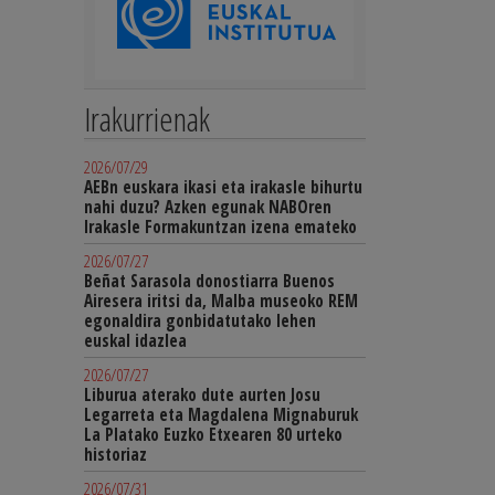
Irakurrienak
2026/07/29
AEBn euskara ikasi eta irakasle bihurtu
nahi duzu? Azken egunak NABOren
Irakasle Formakuntzan izena emateko
2026/07/27
Beñat Sarasola donostiarra Buenos
Airesera iritsi da, Malba museoko REM
egonaldira gonbidatutako lehen
euskal idazlea
2026/07/27
Liburua aterako dute aurten Josu
Legarreta eta Magdalena Mignaburuk
La Platako Euzko Etxearen 80 urteko
historiaz
2026/07/31