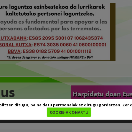
eus
biltzen ditugu, baina datu pertsonalak ez ditugu gordetzen.
Zer 
COOKIE-AK ONARTU
edia
Baliabideak
Euskara ikasten
Genealogia
B