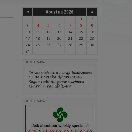
«
Abuztua 2026
»
1
2
3
4
5
6
7
8
9
10
11
12
13
14
15
16
k
17
18
19
20
21
22
23
24
25
26
27
28
29
30
31
PUBLIZITATEA
PUBLIZITATEA