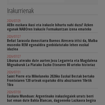
Irakurrienak
2026/07/29
AEBn euskara ikasi eta irakasle bihurtu nahi duzu? Azken
egunak NABOren Irakasle Formakuntzan izena emateko
2026/07/27
Beñat Sarasola donostiarra Buenos Airesera iritsi da, Malba
museoko REM egonaldira gonbidatutako lehen euskal
idazlea
2026/07/27
Liburua aterako dute aurten Josu Legarreta eta Magdalena
Mignaburuk La Platako Euzko Etxearen 80 urteko historiaz
2026/07/31
Saint Pierre eta Mikeluneko 2026ko Euskal Bestak bertako
Frontoiaren 120 urteak ospatuko ditu abuztuaren 10etik
16ra
2026/07/30
Euskara Munduan: Argentinako irakaslegaiek urrats berri
bat eman dute Bahía Blancan, dagoeneko Lazkaora begira