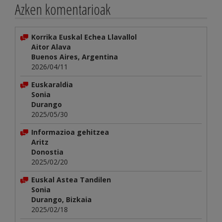
Azken komentarioak
Korrika Euskal Echea Llavallol
Aitor Alava
Buenos Aires, Argentina
2026/04/11
Euskaraldia
Sonia
Durango
2025/05/30
Informazioa gehitzea
Aritz
Donostia
2025/02/20
Euskal Astea Tandilen
Sonia
Durango, Bizkaia
2025/02/18