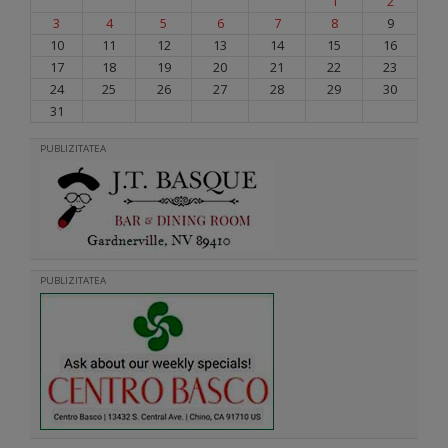
1
2
3
4
5
6
7
8
9
10
11
12
13
14
15
16
17
18
19
20
21
22
23
24
25
26
27
28
29
30
31
PUBLIZITATEA
PUBLIZITATEA