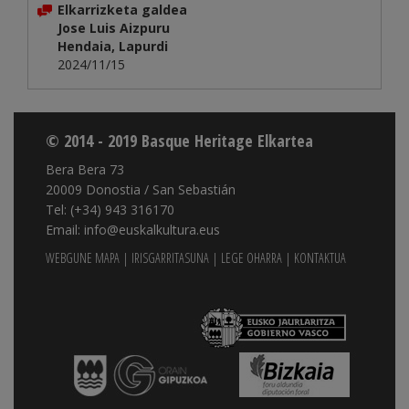
Elkarrizketa galdea
Jose Luis Aizpuru
Hendaia, Lapurdi
2024/11/15
© 2014 - 2019 Basque Heritage Elkartea
Bera Bera 73
20009 Donostia / San Sebastián
Tel: (+34) 943 316170
Email: info@euskalkultura.eus
WEBGUNE MAPA
|
IRISGARRITASUNA
|
LEGE OHARRA
|
KONTAKTUA