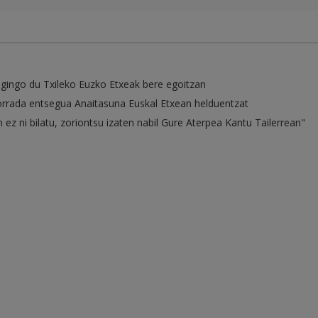
gingo du Txileko Euzko Etxeak bere egoitzan
rrada entsegua Anaitasuna Euskal Etxean helduentzat
ez ni bilatu, zoriontsu izaten nabil Gure Aterpea Kantu Tailerrean"