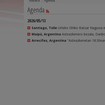
Hasiera
Agenda
Agenda
2026/05/13
Santiago, Txile
Urteko Ohiko Batzar Nagusia e
Maipú, Argentina
Asteazkenero bezala, Danbo
Arrecifes, Argentina
"Asteazkenetan 18:30ean 