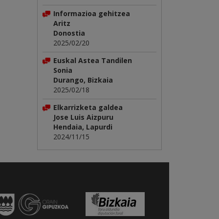
Informazioa gehitzea
Aritz
Donostia
2025/02/20
Euskal Astea Tandilen
Sonia
Durango, Bizkaia
2025/02/18
Elkarrizketa galdea
Jose Luis Aizpuru
Hendaia, Lapurdi
2024/11/15