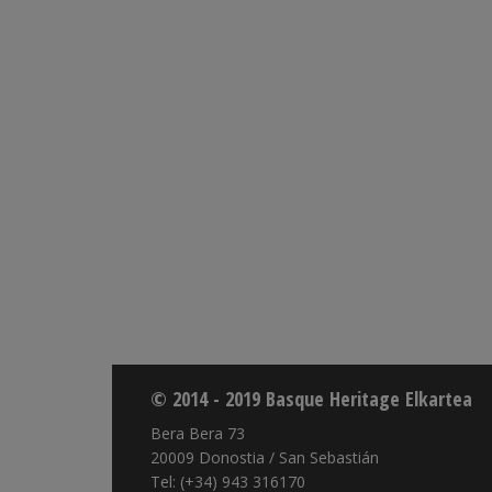
© 2014 - 2019 Basque Heritage Elkartea
Bera Bera 73
20009 Donostia / San Sebastián
Tel: (+34) 943 316170