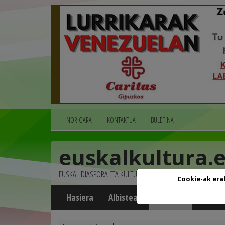
NOR GARA
KONTAKTUA
BULETINA
euskalkultura.
EUSKAL DIASPORA ETA KULTURA
Cookie-ak era
Hasiera
Albisteak
Agenda
Multim