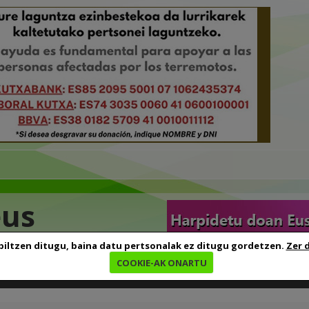
eus
biltzen ditugu, baina datu pertsonalak ez ditugu gordetzen.
Zer 
COOKIE-AK ONARTU
edia
Baliabideak
Euskara ikasten
Genealogia
B