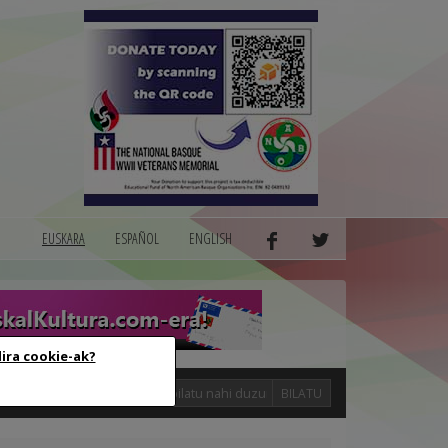
EUSKARA
ESPAÑOL
ENGLISH
dira cookie-ak?
logak
BILATU