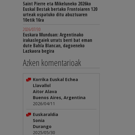
Saint Pierre eta Mikeluneko 2026ko
Euskal Bestak bertako Frontoiaren 120
urteak ospatuko ditu abuztuaren
10etik 16ra
2026/07/30
Euskara Munduan: Argentinako
irakaslegaiek urrats berri bat eman
dute Bahía Blancan, dagoeneko
Lazkaora begira
Azken komentarioak
Korrika Euskal Echea
Llavallol
Aitor Alava
Buenos Aires, Argentina
2026/04/11
Euskaraldia
Sonia
Durango
2025/05/30