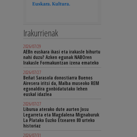
Irakurrienak
2026/07/29
AEBn euskara ikasi eta irakasle bihurtu
nahi duzu? Azken egunak NABOren
Irakasle Formakuntzan izena emateko
2026/07/27
Beñat Sarasola donostiarra Buenos
Airesera iritsi da, Malba museoko REM
egonaldira gonbidatutako lehen
euskal idazlea
2026/07/27
Liburua aterako dute aurten Josu
Legarreta eta Magdalena Mignaburuk
La Platako Euzko Etxearen 80 urteko
historiaz
2026/07/31