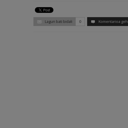
Lagun bati bidali
0
Komentarioa geh