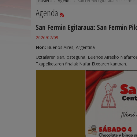
Hasiera
Agenda
San Fermin Egitaraua: San Fermin 
Agenda
San Fermin Egitaraua: San Fermin Pi
2026/07/09
Non:
Buenos Aires, Argentina
Uztailaren 9an, osteguna,
Buenos Airesko Nafarro
Txapelketaren finalak Nafar Etxearen kantxan.