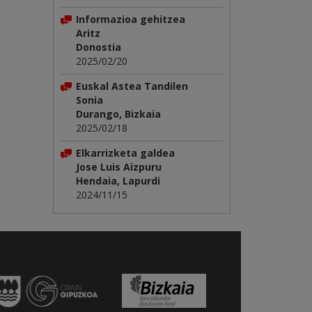
Informazioa gehitzea
Aritz
Donostia
2025/02/20
Euskal Astea Tandilen
Sonia
Durango, Bizkaia
2025/02/18
Elkarrizketa galdea
Jose Luis Aizpuru
Hendaia, Lapurdi
2024/11/15