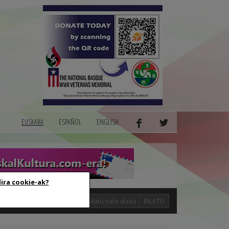
EUSKARA
ESPAÑOL
ENGLISH
dira cookie-ak?
logak
BILATU