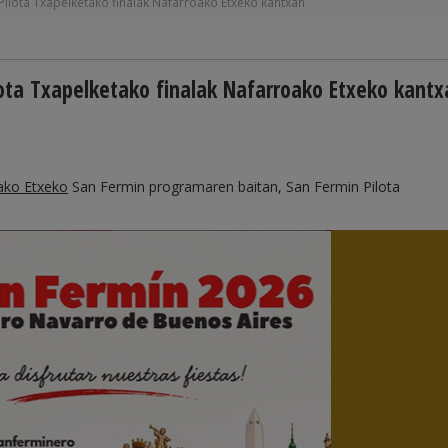
Pilota Txapelketako finalak Nafarroako Etxeko kantxan
lota Txapelketako finalak Nafarroako Etxeko kantx
ako Etxeko
San Fermin programaren baitan, San Fermin Pilota