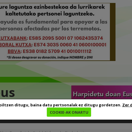
eus
biltzen ditugu, baina datu pertsonalak ez ditugu gordetzen.
Zer 
COOKIE-AK ONARTU
edia
Baliabideak
Euskara ikasten
Genealogia
B