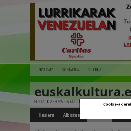
NOR GARA
KONTAKTUA
BULETINA
euskalkultura.
EUSKAL DIASPORA ETA KULTURA
Cookie-ak era
Hasiera
Albisteak
Agenda
Multim