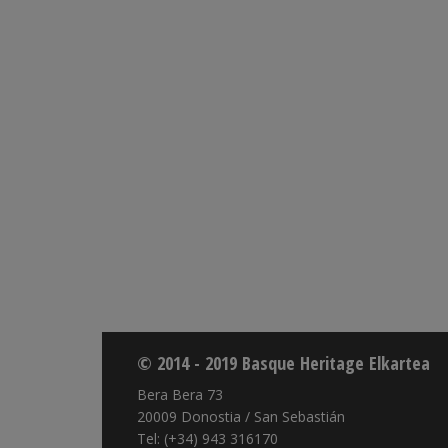
© 2014 - 2019 Basque Heritage Elkartea
Bera Bera 73
20009 Donostia / San Sebastián
Tel: (+34) 943 316170