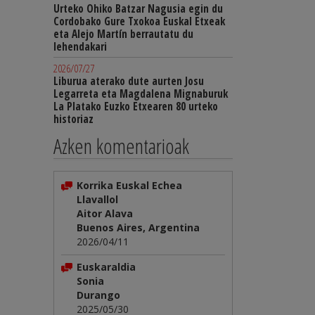
Urteko Ohiko Batzar Nagusia egin du
Cordobako Gure Txokoa Euskal Etxeak
eta Alejo Martín berrautatu du
lehendakari
2026/07/27
Liburua aterako dute aurten Josu
Legarreta eta Magdalena Mignaburuk
La Platako Euzko Etxearen 80 urteko
historiaz
Azken komentarioak
Korrika Euskal Echea
Llavallol
Aitor Alava
Buenos Aires, Argentina
2026/04/11
Euskaraldia
Sonia
Durango
2025/05/30