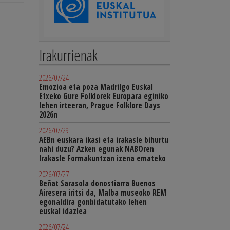
Irakurrienak
2026/07/24
Emozioa eta poza Madrilgo Euskal
Etxeko Gure Folklorek Europara eginiko
lehen irteeran, Prague Folklore Days
2026n
2026/07/29
AEBn euskara ikasi eta irakasle bihurtu
nahi duzu? Azken egunak NABOren
Irakasle Formakuntzan izena emateko
2026/07/27
Beñat Sarasola donostiarra Buenos
Airesera iritsi da, Malba museoko REM
egonaldira gonbidatutako lehen
euskal idazlea
2026/07/24