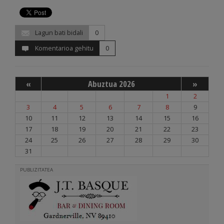
Lagun bati bidali
0
Komentarioa gehitu
0
«
Abuztua 2026
»
1
2
3
4
5
6
7
8
9
10
11
12
13
14
15
16
17
18
19
20
21
22
23
24
25
26
27
28
29
30
31
PUBLIZITATEA