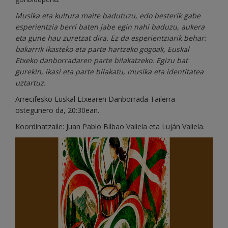
Musika eta kultura maite badutuzu, edo besterik gabe
esperientzia berri baten jabe egin nahi baduzu, aukera
eta gune hau zuretzat dira. Ez da esperientziarik behar:
bakarrik ikasteko eta parte hartzeko gogoak, Euskal
Etxeko danborradaren parte bilakatzeko. Egizu bat
gurekin, ikasi eta parte bilakatu, musika eta identitatea
uztartuz.
Arrecifesko Euskal Etxearen Danborrada Tailerra
ostegunero da, 20:30ean.
Koordinatzaile: Juan Pablo Bilbao Valiela eta Luján Valiela.