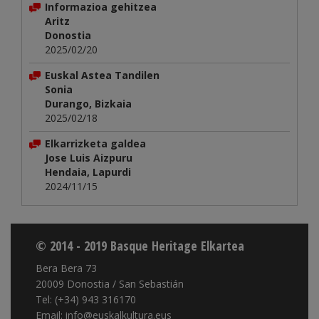
Informazioa gehitzea
Aritz
Donostia
2025/02/20
Euskal Astea Tandilen
Sonia
Durango, Bizkaia
2025/02/18
Elkarrizketa galdea
Jose Luis Aizpuru
Hendaia, Lapurdi
2024/11/15
© 2014 - 2019 Basque Heritage Elkartea
Bera Bera 73
20009 Donostia / San Sebastián
Tel: (+34) 943 316170
Email: info@euskalkultura.eus