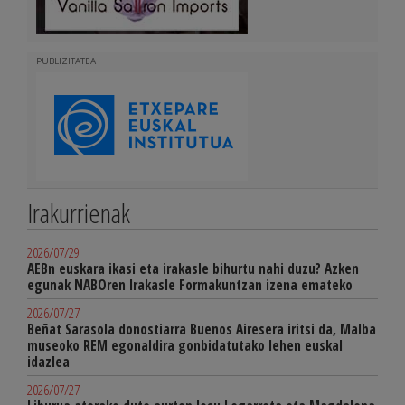
PUBLIZITATEA
Irakurrienak
2026/07/29
AEBn euskara ikasi eta irakasle bihurtu nahi duzu? Azken
egunak NABOren Irakasle Formakuntzan izena emateko
2026/07/27
Beñat Sarasola donostiarra Buenos Airesera iritsi da, Malba
museoko REM egonaldira gonbidatutako lehen euskal
idazlea
2026/07/27