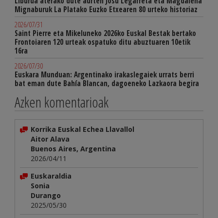
Liburua aterako dute aurten Josu Legarreta eta Magdalena
Mignaburuk La Platako Euzko Etxearen 80 urteko historiaz
2026/07/31
Saint Pierre eta Mikeluneko 2026ko Euskal Bestak bertako
Frontoiaren 120 urteak ospatuko ditu abuztuaren 10etik
16ra
2026/07/30
Euskara Munduan: Argentinako irakaslegaiek urrats berri
bat eman dute Bahía Blancan, dagoeneko Lazkaora begira
Azken komentarioak
Korrika Euskal Echea Llavallol
Aitor Alava
Buenos Aires, Argentina
2026/04/11
Euskaraldia
Sonia
Durango
2025/05/30