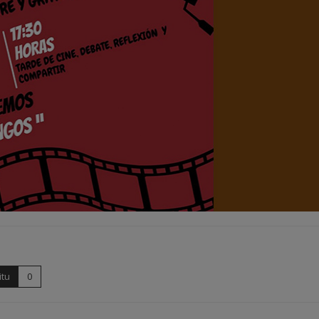
itu
0