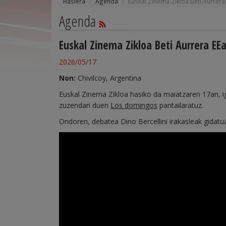
Hasiera
Agenda
Euskal Zinema Zikloa Beti Aurrera
Agenda
Euskal Zinema Zikloa Beti Aurrera EE
2026/05/17
Non:
Chivilcoy, Argentina
Euskal Zinema Zikloa hasiko da maiatzaren 17an, 
zuzendari duen
Los domingos
pantailaratuz.
Ondoren, debatea Dino Bercellini irakasleak gidatu