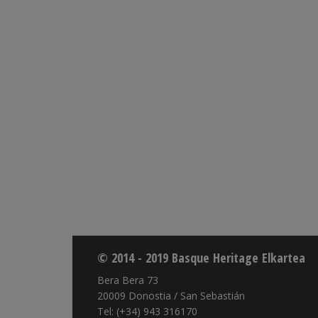
© 2014 - 2019 Basque Heritage Elkartea
Bera Bera 73
20009 Donostia / San Sebastián
Tel: (+34) 943 316170