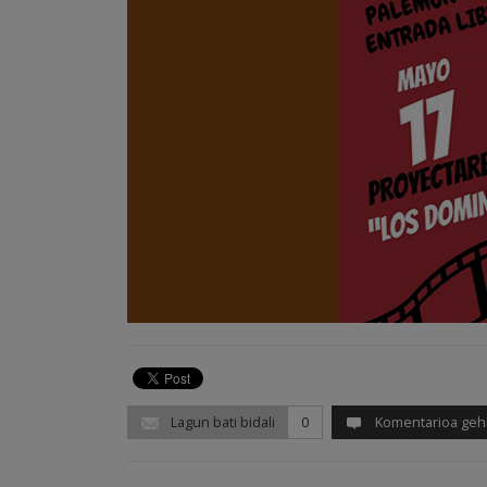
Lagun bati bidali
0
Komentarioa geh