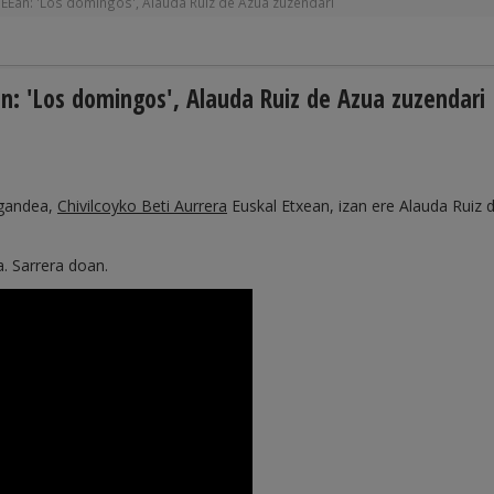
 EEan: 'Los domingos', Alauda Ruiz de Azua zuzendari
an: 'Los domingos', Alauda Ruiz de Azua zuzendari
igandea,
Chivilcoyko Beti Aurrera
Euskal Etxean, izan ere Alauda Ruiz 
a. Sarrera doan.