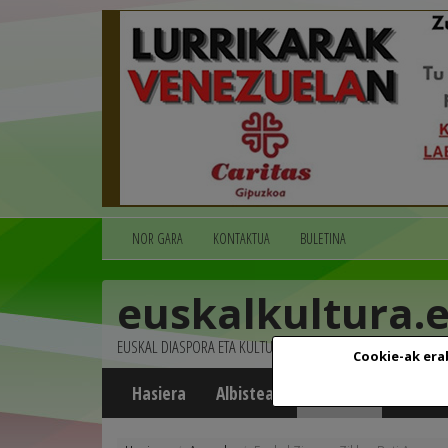
NOR GARA
KONTAKTUA
BULETINA
euskalkultura.
EUSKAL DIASPORA ETA KULTURA
Cookie-ak era
Hasiera
Albisteak
Agenda
Multim