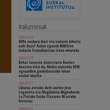
Irakurrienak
2026/07/29
AEBn euskara ikasi eta irakasle bihurtu
nahi duzu? Azken egunak NABOren
Irakasle Formakuntzan izena emateko
2026/07/27
Beñat Sarasola donostiarra Buenos
Airesera iritsi da, Malba museoko REM
egonaldira gonbidatutako lehen
euskal idazlea
2026/07/27
Liburua aterako dute aurten Josu
Legarreta eta Magdalena Mignaburuk
La Platako Euzko Etxearen 80 urteko
historiaz
2026/07/31