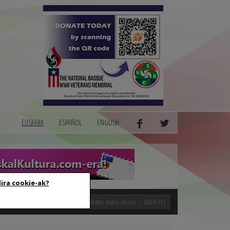
EUSKARA
ESPAÑOL
ENGLISH
dira cookie-ak?
logak
BILATU