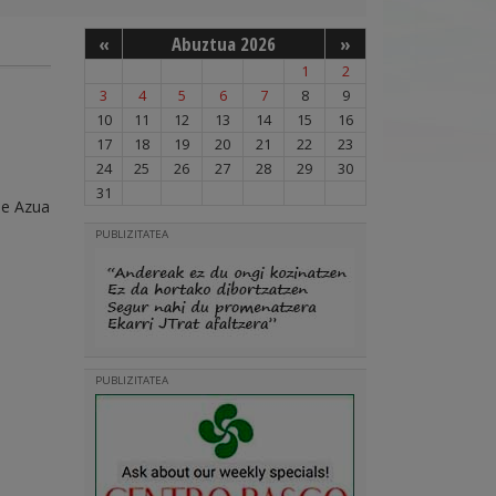
«
Abuztua 2026
»
1
2
3
4
5
6
7
8
9
10
11
12
13
14
15
16
17
18
19
20
21
22
23
24
25
26
27
28
29
30
31
de Azua
PUBLIZITATEA
PUBLIZITATEA