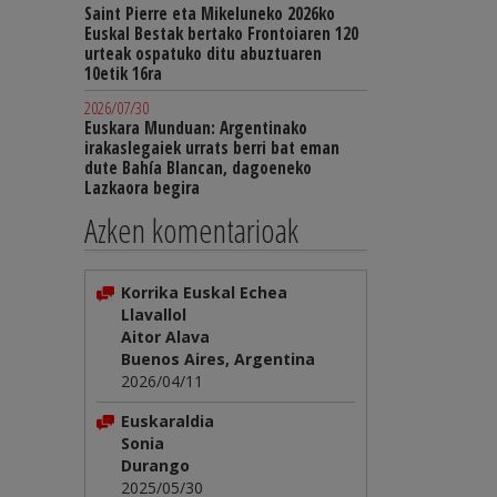
Saint Pierre eta Mikeluneko 2026ko
Euskal Bestak bertako Frontoiaren 120
urteak ospatuko ditu abuztuaren
10etik 16ra
2026/07/30
Euskara Munduan: Argentinako
irakaslegaiek urrats berri bat eman
dute Bahía Blancan, dagoeneko
Lazkaora begira
Azken komentarioak
Korrika Euskal Echea
Llavallol
Aitor Alava
Buenos Aires, Argentina
2026/04/11
Euskaraldia
Sonia
Durango
2025/05/30