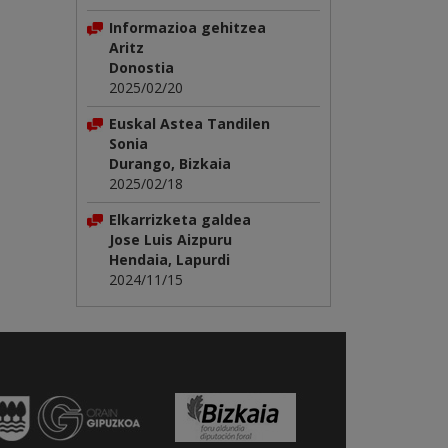
Informazioa gehitzea
Aritz
Donostia
2025/02/20
Euskal Astea Tandilen
Sonia
Durango, Bizkaia
2025/02/18
Elkarrizketa galdea
Jose Luis Aizpuru
Hendaia, Lapurdi
2024/11/15