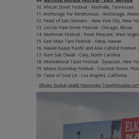
09.
National Basque Festival - Elko, Nevada
10. African Street Festival - Nashville, Tennessee
11. Anchorage Fur Rendezvous - Anchorage, Alask
12. Feast of San Gennaro - New York City, New Yo
13. Lincoln Park Greek Festival - Chicago, Illinois
14. Mothman Festival - Point Pleasant, West Virgin
15. East Maui Taro Festival - Hana, Hawaii
16. Hawaii Kuauli Pacific and Asia Cultural Festival 
17. Hum Sub Diwali - Cary, North Carolina
18. International Taste Festival - Syracuse, New Yo
19. Miami Goombay Festival - Coconut Grove, Flor
20. Taste of Soul LA - Los Angeles, California
-
Elkoko Euskal jaialdi Nazionala TravelNevada.co