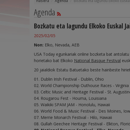
Hasiera
Agenda
Bozkatu eta lagundu Elkoko Euskal 
Agenda
Bozkatu eta lagundu Elkoko Euskal Jai
2025/02/05
Non:
Elko, Nevada, AEB
USA Today egunkariak online bozketa bat antolatu 
horietako bat Elkoko
National Basque Festival
euska
20 jaialdiok Estatu Batuetako beste hainbeste hiri
01. Dublin Irish Festival - Dublin, Ohio
02. World Championship Outhouse Races - Virginia
03. Celtic Music and Heritage Festival - St. Augustin
04. Rougarou Fest - Houma, Louisiana
05. Waikiki SPAM JAM - Honolulu, Hawaii
06. World Food & Music Festival - Des Moines, Io
07. Merrie Monarch Festival - Hilo, Hawaii
08. Gullah Geechee Heritage Festival - Elkton, Flori