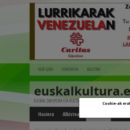
NOR GARA
KONTAKTUA
BULETINA
euskalkultura.
EUSKAL DIASPORA ETA KULTURA
Cookie-ak era
Hasiera
Albisteak
Agenda
Multim