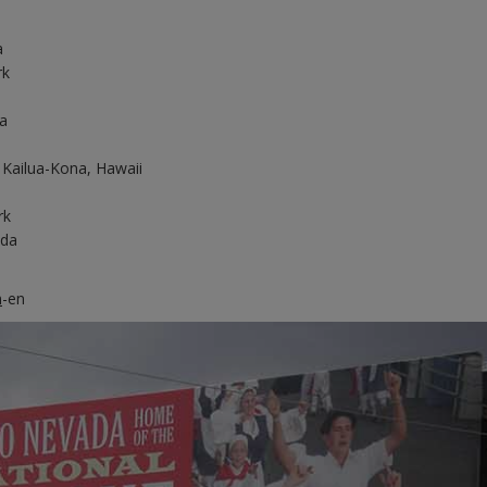
a
rk
ia
- Kailua-Kona, Hawaii
rk
ida
m
-en