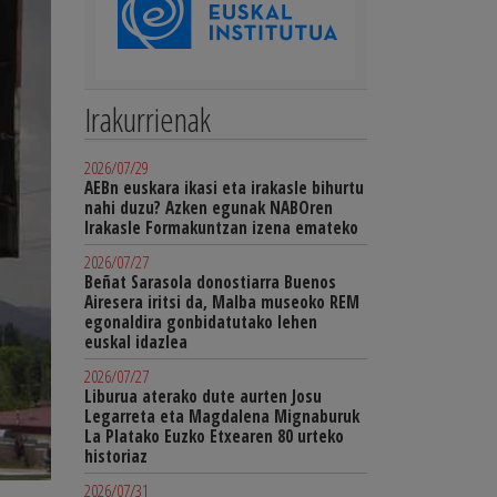
Irakurrienak
2026/07/29
AEBn euskara ikasi eta irakasle bihurtu
nahi duzu? Azken egunak NABOren
Irakasle Formakuntzan izena emateko
2026/07/27
Beñat Sarasola donostiarra Buenos
Airesera iritsi da, Malba museoko REM
egonaldira gonbidatutako lehen
euskal idazlea
2026/07/27
Liburua aterako dute aurten Josu
Legarreta eta Magdalena Mignaburuk
La Platako Euzko Etxearen 80 urteko
historiaz
2026/07/31