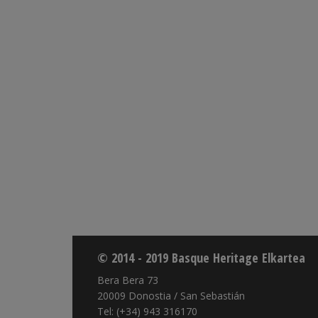
© 2014 - 2019 Basque Heritage Elkartea
Bera Bera 73
20009 Donostia / San Sebastián
Tel: (+34) 943 316170