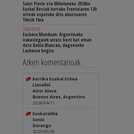
Saint Pierre eta Mikeluneko 2026ko
Euskal Bestak bertako Frontoiaren 120
urteak ospatuko ditu abuztuaren
10etik 16ra
2026/07/30
Euskara Munduan: Argentinako
irakaslegaiek urrats berri bat eman
dute Bahía Blancan, dagoeneko
Lazkaora begira
Azken komentarioak
Korrika Euskal Echea
Llavallol
Aitor Alava
Buenos Aires, Argentina
2026/04/11
Euskaraldia
Sonia
Durango
2025/05/30