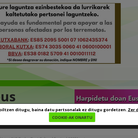
eus
biltzen ditugu, baina datu pertsonalak ez ditugu gordetzen.
Zer 
COOKIE-AK ONARTU
edia
Baliabideak
Euskara ikasten
Genealogia
B