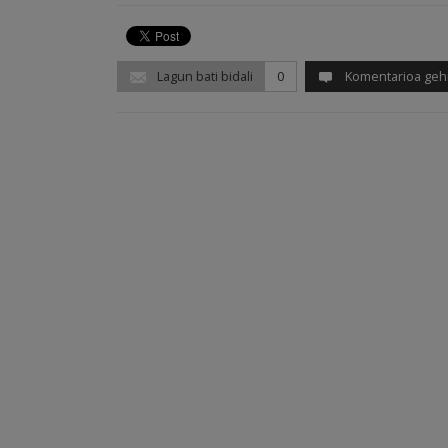
Lagun bati bidali
0
Komentarioa geh