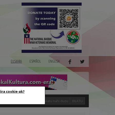
EUSKARA
ESPAÑOL
ENGLISH
dira cookie-ak?
logak
BILATU