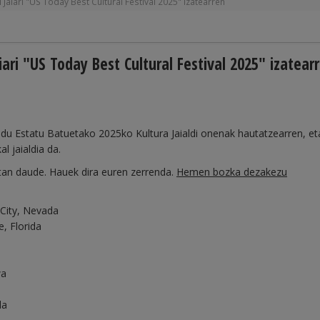
Jaiari "US Today Best Cultural Festival 2025" izatearren
ari "US Today Best Cultural Festival 2025" izatear
du Estatu Batuetako 2025ko Kultura Jaialdi onenak hautatzearren, et
l jaialdia da.
etan daude. Hauek dira euren zerrenda.
Hemen bozka dezakezu
 City, Nevada
e, Florida
wa
da