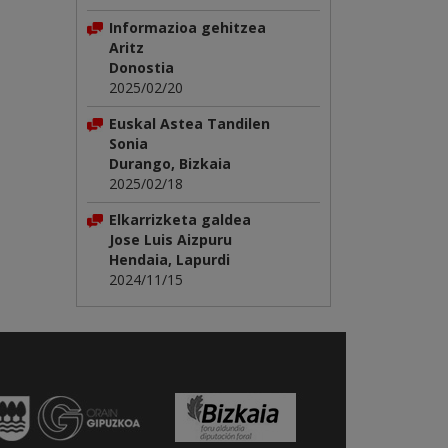
Informazioa gehitzea
Aritz
Donostia
2025/02/20
Euskal Astea Tandilen
Sonia
Durango, Bizkaia
2025/02/18
Elkarrizketa galdea
Jose Luis Aizpuru
Hendaia, Lapurdi
2024/11/15