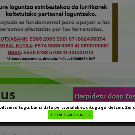
eus
biltzen ditugu, baina datu pertsonalak ez ditugu gordetzen.
Zer 
COOKIE-AK ONARTU
edia
Baliabideak
Euskara ikasten
Genealogia
B