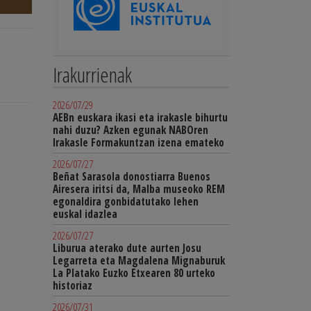
Irakurrienak
2026/07/29
AEBn euskara ikasi eta irakasle bihurtu
nahi duzu? Azken egunak NABOren
Irakasle Formakuntzan izena emateko
2026/07/27
Beñat Sarasola donostiarra Buenos
Airesera iritsi da, Malba museoko REM
egonaldira gonbidatutako lehen
euskal idazlea
2026/07/27
Liburua aterako dute aurten Josu
Legarreta eta Magdalena Mignaburuk
La Platako Euzko Etxearen 80 urteko
historiaz
2026/07/31