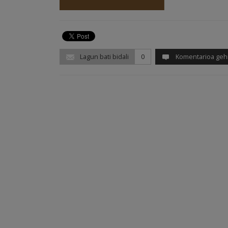
Lagun bati bidali
0
Komentarioa geh