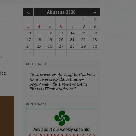
«
Abuztua 2026
»
1
2
3
4
5
6
7
8
9
10
11
12
13
14
15
16
17
18
19
20
21
22
23
24
25
26
27
28
29
30
31
zu
PUBLIZITATEA
dez,
PUBLIZITATEA