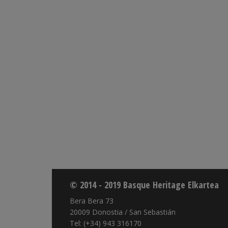
© 2014 - 2019 Basque Heritage Elkartea
Bera Bera 73
20009 Donostia / San Sebastián
Tel: (+34) 943 316170