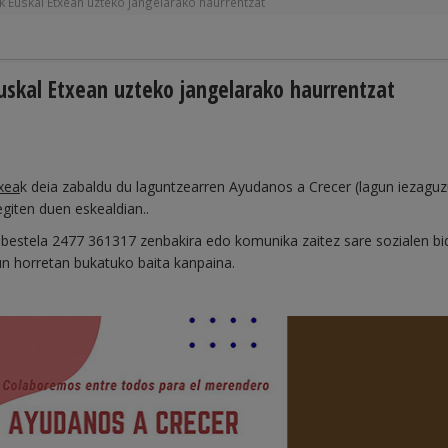
k Euskal Etxean uzteko jangelarako haurrentzat
uskal Etxean uzteko jangelarako haurrentzat
xea
k deia zabaldu du laguntzearren Ayudanos a Crecer (lagun iezagu
egiten duen eskealdian..
u bestela 2477 361317 zenbakira edo komunika zaitez sare sozialen bi
un horretan bukatuko baita kanpaina.