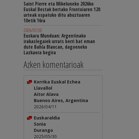
Saint Pierre eta Mikeluneko 2026ko
Euskal Bestak bertako Frontoiaren 120
urteak ospatuko ditu abuztuaren
10etik 16ra
2026/07/30
Euskara Munduan: Argentinako
irakaslegaiek urrats berri bat eman
dute Bahía Blancan, dagoeneko
Lazkaora begira
Azken komentarioak
Korrika Euskal Echea
Llavallol
Aitor Alava
Buenos Aires, Argentina
2026/04/11
Euskaraldia
Sonia
Durango
2025/05/30