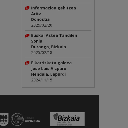
Informazioa gehitzea
Aritz
Donostia
2025/02/20
Euskal Astea Tandilen
Sonia
Durango, Bizkaia
2025/02/18
Elkarrizketa galdea
Jose Luis Aizpuru
Hendaia, Lapurdi
2024/11/15