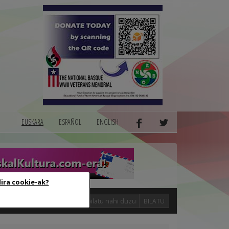
EUSKARA
ESPAÑOL
ENGLISH
dira cookie-ak?
logak
BILATU