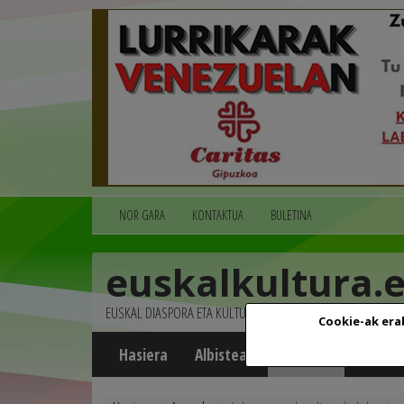
NOR GARA
KONTAKTUA
BULETINA
euskalkultura.
EUSKAL DIASPORA ETA KULTURA
Cookie-ak era
Hasiera
Albisteak
Agenda
Multim