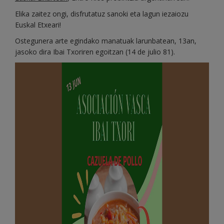
Elika zaitez ongi, disfrutatuz sanoki eta lagun iezaiozu
Euskal Etxeari!
Ostegunera arte egindako manatuak larunbatean, 13an,
jasoko dira Ibai Txoriren egoitzan (14 de julio 81).