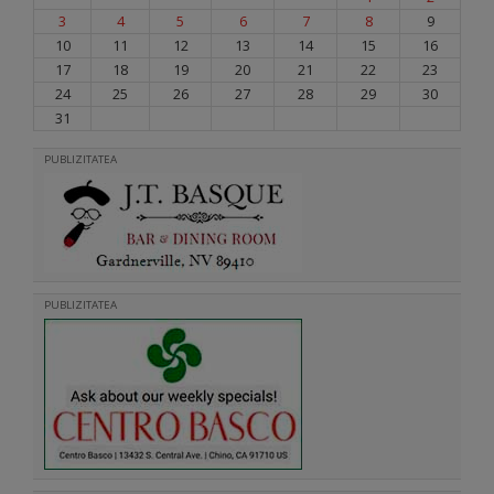
3
4
5
6
7
8
9
10
11
12
13
14
15
16
17
18
19
20
21
22
23
24
25
26
27
28
29
30
31
PUBLIZITATEA
PUBLIZITATEA