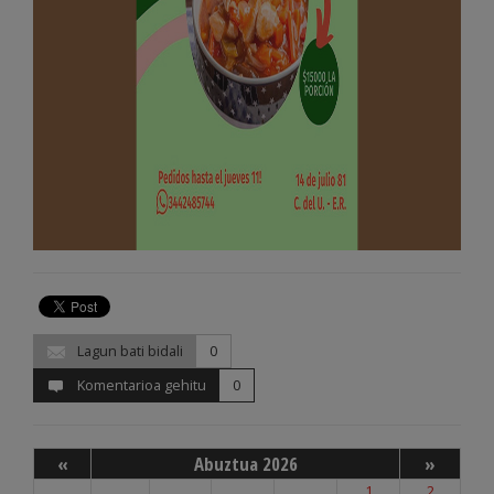
Lagun bati bidali
0
Komentarioa gehitu
0
«
Abuztua 2026
»
1
2