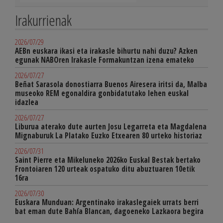
Irakurrienak
2026/07/29
AEBn euskara ikasi eta irakasle bihurtu nahi duzu? Azken
egunak NABOren Irakasle Formakuntzan izena emateko
2026/07/27
Beñat Sarasola donostiarra Buenos Airesera iritsi da, Malba
museoko REM egonaldira gonbidatutako lehen euskal
idazlea
2026/07/27
Liburua aterako dute aurten Josu Legarreta eta Magdalena
Mignaburuk La Platako Euzko Etxearen 80 urteko historiaz
2026/07/31
Saint Pierre eta Mikeluneko 2026ko Euskal Bestak bertako
Frontoiaren 120 urteak ospatuko ditu abuztuaren 10etik
16ra
2026/07/30
Euskara Munduan: Argentinako irakaslegaiek urrats berri
bat eman dute Bahía Blancan, dagoeneko Lazkaora begira