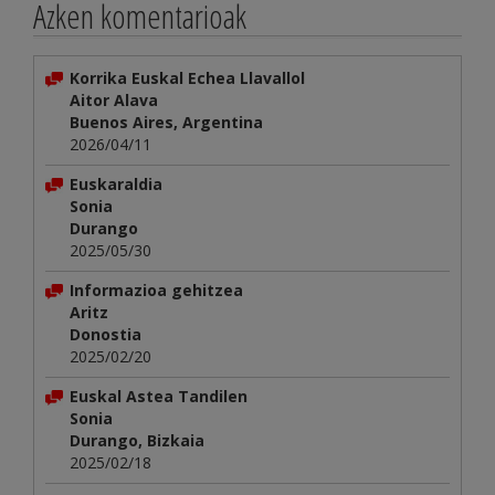
Azken komentarioak
Korrika Euskal Echea Llavallol
Aitor Alava
Buenos Aires, Argentina
2026/04/11
Euskaraldia
Sonia
Durango
2025/05/30
Informazioa gehitzea
Aritz
Donostia
2025/02/20
Euskal Astea Tandilen
Sonia
Durango, Bizkaia
2025/02/18