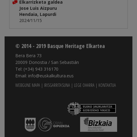
Elkarrizketa galdea
Jose Luis Aizpuru
Hendaia, Lapurdi
2024/11/15
© 2014 - 2019 Basque Heritage Elkartea
Bera Bera 73
20009 Donostia / San Sebastián
Tel: (+34) 943 316170
Email: info@euskalkultura.eus
WEBGUNE MAPA
|
IRISGARRITASUNA
|
LEGE OHARRA
|
KONTAKTUA