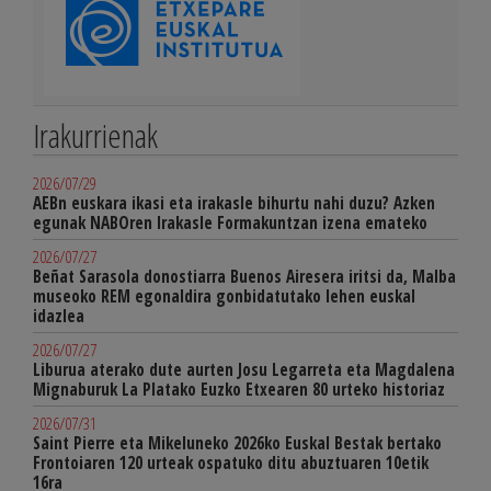
Irakurrienak
2026/07/29
AEBn euskara ikasi eta irakasle bihurtu nahi duzu? Azken
egunak NABOren Irakasle Formakuntzan izena emateko
2026/07/27
Beñat Sarasola donostiarra Buenos Airesera iritsi da, Malba
museoko REM egonaldira gonbidatutako lehen euskal
idazlea
2026/07/27
Liburua aterako dute aurten Josu Legarreta eta Magdalena
Mignaburuk La Platako Euzko Etxearen 80 urteko historiaz
2026/07/31
Saint Pierre eta Mikeluneko 2026ko Euskal Bestak bertako
Frontoiaren 120 urteak ospatuko ditu abuztuaren 10etik
16ra