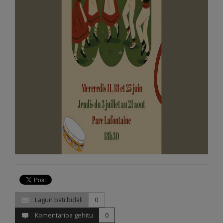
Lagun bati bidali
0
Komentarioa gehitu
0