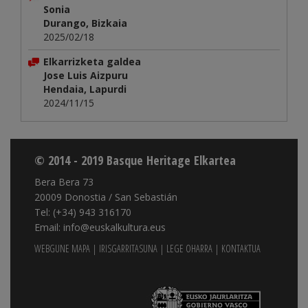
Sonia
Durango, Bizkaia
2025/02/18
Elkarrizketa galdea
Jose Luis Aizpuru
Hendaia, Lapurdi
2024/11/15
© 2014 - 2019 Basque Heritage Elkartea
Bera Bera 73
20009 Donostia / San Sebastián
Tel: (+34) 943 316170
Email: info@euskalkultura.eus
WEBGUNE MAPA
|
IRISGARRITASUNA
|
LEGE OHARRA
|
KONTAKTUA