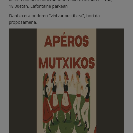
18:30etan, Lafontaine parkean.
Dantza eta ondoren "zintzur bustitzea", hori da
proposamena.