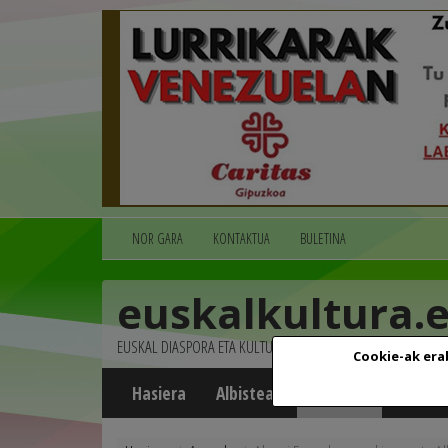
NOR GARA
KONTAKTUA
BULETINA
euskalkultura.
EUSKAL DIASPORA ETA KULTURA
Cookie-ak era
Hasiera
Albisteak
Agenda
Multim