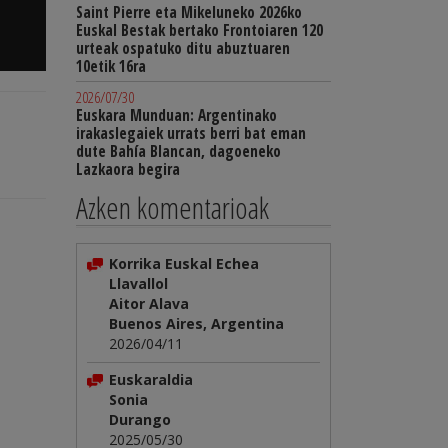
Saint Pierre eta Mikeluneko 2026ko
Euskal Bestak bertako Frontoiaren 120
urteak ospatuko ditu abuztuaren
10etik 16ra
2026/07/30
Euskara Munduan: Argentinako
irakaslegaiek urrats berri bat eman
dute Bahía Blancan, dagoeneko
Lazkaora begira
Azken komentarioak
Korrika Euskal Echea
Llavallol
Aitor Alava
Buenos Aires, Argentina
2026/04/11
Euskaraldia
Sonia
Durango
2025/05/30