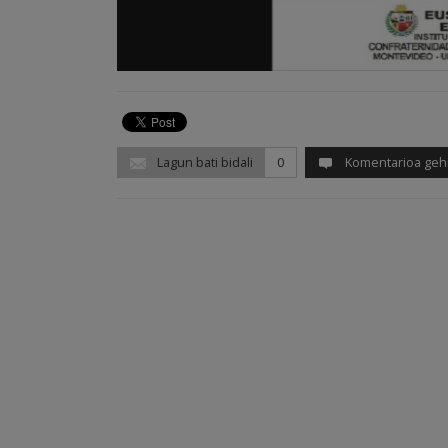
Lagun bati bidali
0
Komentarioa geh