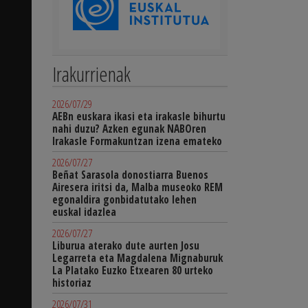
Irakurrienak
2026/07/29
AEBn euskara ikasi eta irakasle bihurtu
nahi duzu? Azken egunak NABOren
Irakasle Formakuntzan izena emateko
2026/07/27
Beñat Sarasola donostiarra Buenos
Airesera iritsi da, Malba museoko REM
egonaldira gonbidatutako lehen
euskal idazlea
2026/07/27
Liburua aterako dute aurten Josu
Legarreta eta Magdalena Mignaburuk
La Platako Euzko Etxearen 80 urteko
historiaz
2026/07/31