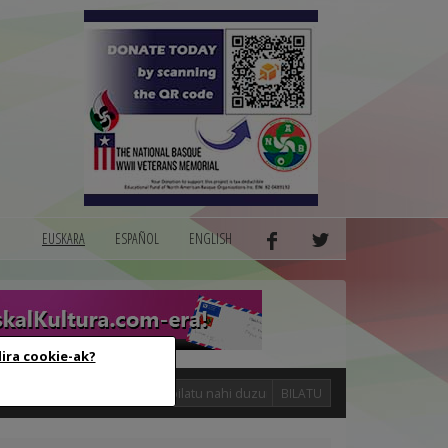
EUSKARA
ESPAÑOL
ENGLISH
dira cookie-ak?
logak
BILATU