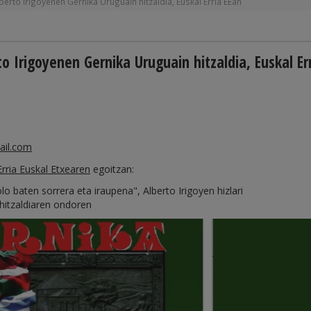
erto Irigoyenen Gernika Uruguain hitzaldia, Euskal Erria EEan
o Irigoyenen Gernika Uruguain hitzaldia, Euskal Er
ail.com
Erria Euskal Etxearen
egoitzan:
o baten sorrera eta iraupena", Alberto Irigoyen hizlari
 hitzaldiaren ondoren