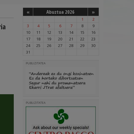
«
Abuztua 2026
»
1
2
ria
3
4
5
6
7
8
9
10
11
12
13
14
15
16
17
18
19
20
21
22
23
24
25
26
27
28
29
30
31
PUBLIZITATEA
PUBLIZITATEA