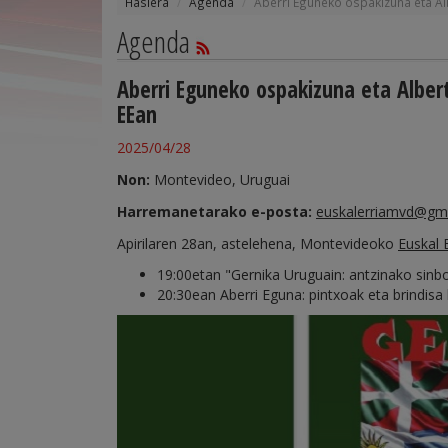
Hasiera
Agenda
Aberri Eguneko ospakizuna eta Alb
Agenda
Aberri Eguneko ospakizuna eta Albert
EEan
2025/04/28
Non:
Montevideo, Uruguai
Harremanetarako e-posta:
euskalerriamvd@gm
Apirilaren 28an, astelehena, Montevideoko
Euskal 
19:00etan "Gernika Uruguain: antzinako sinbol
20:30ean Aberri Eguna: pintxoak eta brindisa