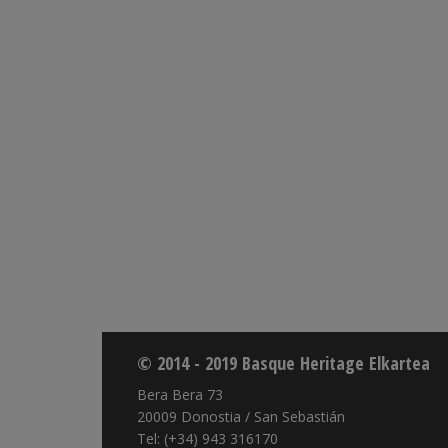
© 2014 - 2019 Basque Heritage Elkartea
Bera Bera 73
20009 Donostia / San Sebastián
Tel: (+34) 943 316170