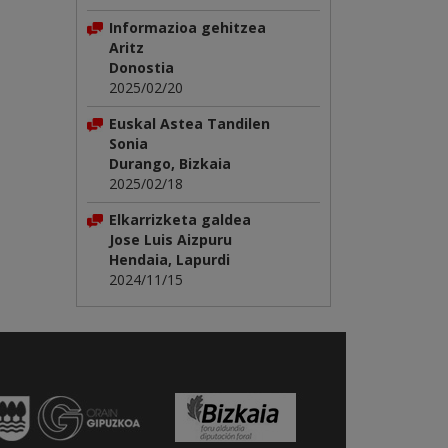
Informazioa gehitzea
Aritz
Donostia
2025/02/20
Euskal Astea Tandilen
Sonia
Durango, Bizkaia
2025/02/18
Elkarrizketa galdea
Jose Luis Aizpuru
Hendaia, Lapurdi
2024/11/15