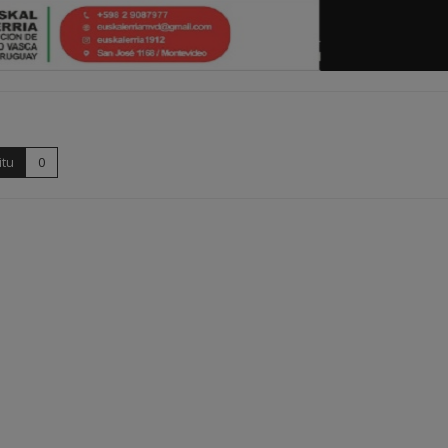
itu
0