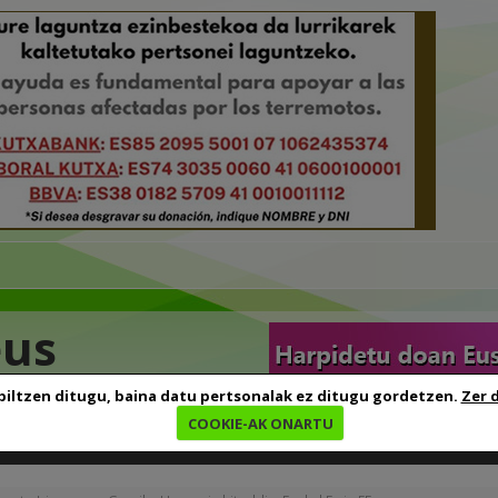
eus
biltzen ditugu, baina datu pertsonalak ez ditugu gordetzen.
Zer 
COOKIE-AK ONARTU
edia
Baliabideak
Euskara ikasten
Genealogia
B