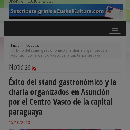
DIÁSPORA Y CULTURA VASCA
Toggle
navigation
Inicio
Noticias
Éxito del stand gastronómico y la charla organizados en
Asunción por el Centro Vasco de la capital paraguaya
Noticias
Éxito del stand gastronómico y la
charla organizados en Asunción
por el Centro Vasco de la capital
paraguaya
15/10/2010