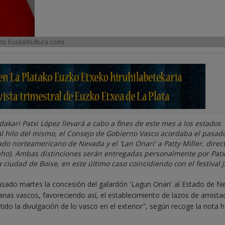
oto EuskalKultura.com)
dakari Patxi López llevará a cabo a fines de este mes a los estados
Al hilo del mismo, el Consejo de Gobierno Vasco acordaba el pasad
do norteamericano de Nevada y el 'Lan Onari' a Patty Miller, direc
daho). Ambas distinciones serán entregadas personalmente por Patx
 ciudad de Boise, en este último caso coincidiendo con el festival J
asado martes la concesión del galardón 'Lagun Onari' al Estado de N
anas vascos, favoreciendo así, el establecimiento de lazos de amista
ido la divulgación de lo vasco en el exterior", según recoge la nota 