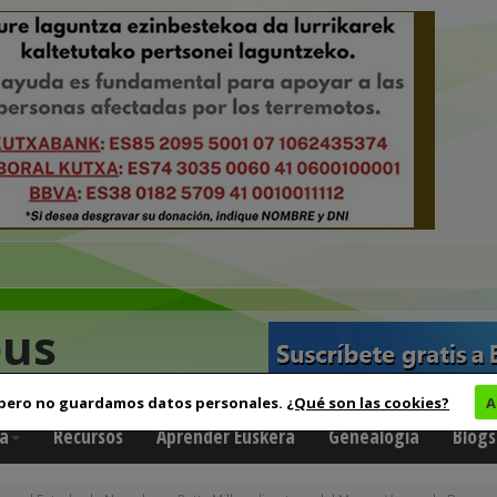
eus
 pero no guardamos datos personales.
¿Qué son las cookies?
A
a
Recursos
Aprender Euskera
Genealogía
Blogs