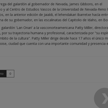
rega del galardón al gobernador de Nevada, James Gibbons, en el
no y al Centro de Estudios Vascos de la Universidad de Nevada-Reno 
 en la anterior edición de Jaialdi, el lehendakari Ibarretxe hacía ent
na de su gobernador, en las escalinatas del Capitolio de Idaho, en Bo
galardón 'Lan Onari' a la vasconorteamericana Patty Miller, director
 por su trayectoria humana y profesional, caracterizada por "su espír
ámbito de la cultura". Patty Miller dirige desde hace 17 años el único
Boise, ciudad que cuenta con una importante comunidad y presencia 
rio
0