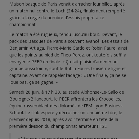
Maison basque de Paris venait d’arracher leur billet, après
un match nul contre le Loch (24-24), finalement remporté
grâce à la règle du nombre d’essais propre à ce
championnat.
Le match a été rugueux, tendu jusqu’au bout. Devant, le
pack des Basques de Paris a souvent avancé. Les essais de
Benjamin Artiaga, Pierre-Marie Cardo et Robin Faure, ainsi
que les points au pied de Théo Perez, ont toutefois suffi à
envoyer le PEER en finale. « Ça fait plaisir d’amener un
groupe aussi loin », souffle Robin Faure, troisième ligne et
capitaine. Avant de rappeler l’adage : « Une finale, ça ne se
joue pas, ça se gagne. »
Samedi 20 juin, à 17 h 30, au stade Alphonse-Le-Gallo de
Boulogne-Billancourt, le PEER affrontera les Crocodiles,
équipe rassemblant des diplômés de l’EM Lyon Business
School. Le club espère y décrocher un cinquième titre, le
premier depuis 2018, après avoir terminé en tête de la
première division du championnat amateur FFSE.
«Attirer un maximum de personnes du