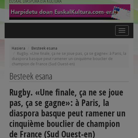
EUSKAL DIASPORA ETA KULTURA
Toggle
navigation
Hasiera
Besteek esana
Rugby. «Une finale, ça ne se joue pas, ça se gagne»: à Paris, la
diaspora basque peut ramener un cinquième bouclier de
champion de France (Sud Ouest-en)
Besteek esana
Rugby. «Une finale, ça ne se joue
pas, ça se gagne»: à Paris, la
diaspora basque peut ramener un
cinquième bouclier de champion
de France (Sud Ouest-en)