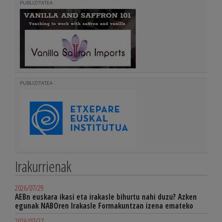
PUBLIZITATEA
PUBLIZITATEA
Irakurrienak
2026/07/29
AEBn euskara ikasi eta irakasle bihurtu nahi duzu? Azken
egunak NABOren Irakasle Formakuntzan izena emateko
2026/07/27