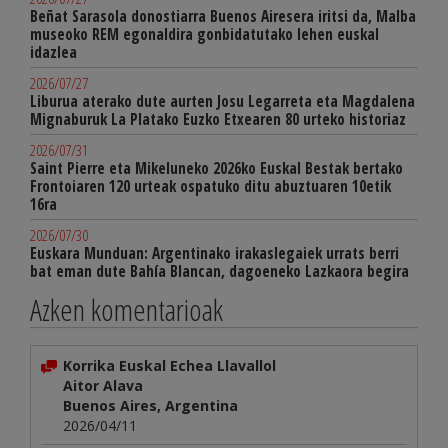
Beñat Sarasola donostiarra Buenos Airesera iritsi da, Malba
museoko REM egonaldira gonbidatutako lehen euskal
idazlea
2026/07/27
Liburua aterako dute aurten Josu Legarreta eta Magdalena
Mignaburuk La Platako Euzko Etxearen 80 urteko historiaz
2026/07/31
Saint Pierre eta Mikeluneko 2026ko Euskal Bestak bertako
Frontoiaren 120 urteak ospatuko ditu abuztuaren 10etik
16ra
2026/07/30
Euskara Munduan: Argentinako irakaslegaiek urrats berri
bat eman dute Bahía Blancan, dagoeneko Lazkaora begira
Azken komentarioak
Korrika Euskal Echea Llavallol
Aitor Alava
Buenos Aires, Argentina
2026/04/11