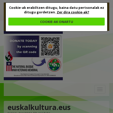
Cookie-ak erabiltzen ditugu, baina datu pertsonalak ez
ditugu gordetzen.
Zer dira cookie-ak?
COOKIE-AK ONARTU
Toggle
navigation
euskalkultura.eus