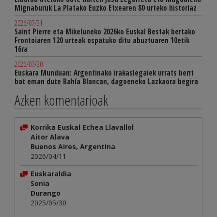
Mignaburuk La Platako Euzko Etxearen 80 urteko historiaz
2026/07/31
Saint Pierre eta Mikeluneko 2026ko Euskal Bestak bertako
Frontoiaren 120 urteak ospatuko ditu abuztuaren 10etik
16ra
2026/07/30
Euskara Munduan: Argentinako irakaslegaiek urrats berri
bat eman dute Bahía Blancan, dagoeneko Lazkaora begira
Azken komentarioak
Korrika Euskal Echea Llavallol
Aitor Alava
Buenos Aires, Argentina
2026/04/11
Euskaraldia
Sonia
Durango
2025/05/30