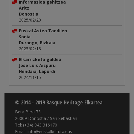
Informazioa gehitzea
Aritz
Donostia
2025/02/20
Euskal Astea Tandilen
Sonia
Durango, Bizkaia
2025/02/18
Elkarrizketa galdea
Jose Luis Aizpuru
Hendaia, Lapurdi
2024/11/15
© 2014 - 2019 Basque Heritage Elkartea
Bera Bera 73
20009 Donostia / San Sebastián
Tel: (+34) 943 316170
Email: info@euskalkultura.eus