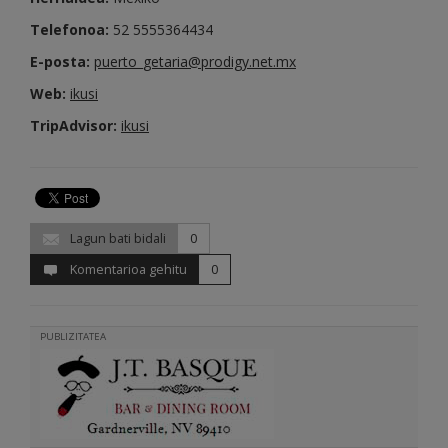
Telefonoa:
52 5555364434
E-posta:
puerto_getaria@prodigy.net.mx
Web:
ikusi
TripAdvisor:
ikusi
Lagun bati bidali
0
Komentarioa gehitu
0
PUBLIZITATEA