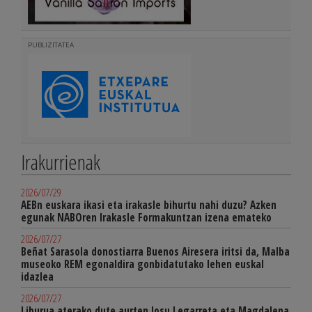
PUBLIZITATEA
Irakurrienak
2026/07/29
AEBn euskara ikasi eta irakasle bihurtu nahi duzu? Azken
egunak NABOren Irakasle Formakuntzan izena emateko
2026/07/27
Beñat Sarasola donostiarra Buenos Airesera iritsi da, Malba
museoko REM egonaldira gonbidatutako lehen euskal
idazlea
2026/07/27
Liburua aterako dute aurten Josu Legarreta eta Magdalena