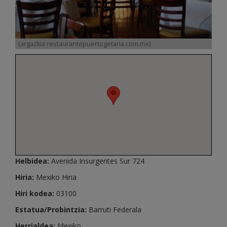
(argazkia restaurantepuertogetaria.com.mx)
Helbidea:
Avenida Insurgentes Sur 724
Hiria:
Mexiko Hiria
Hiri kodea:
03100
Estatua/Probintzia:
Barruti Federala
Herrialdea:
Mexiko