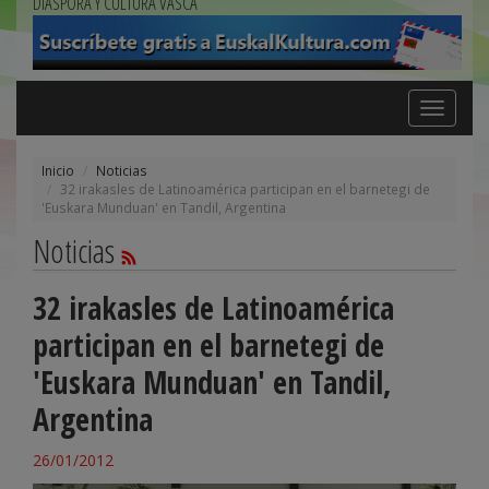
DIÁSPORA Y CULTURA VASCA
Toggle
navigation
Inicio
Noticias
32 irakasles de Latinoamérica participan en el barnetegi de
'Euskara Munduan' en Tandil, Argentina
Noticias
32 irakasles de Latinoamérica
participan en el barnetegi de
'Euskara Munduan' en Tandil,
Argentina
26/01/2012