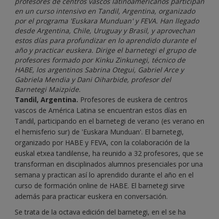
profesores de centros vascos latinoamericanos participan
en un curso intensivo en Tandil, Argentina, organizado
por el programa 'Euskara Munduan' y FEVA. Han llegado
desde Argentina, Chile, Uruguay y Brasil, y aprovechan
estos días para profundizar en lo aprendido durante el
año y practicar euskera. Dirige el barnetegi el grupo de
profesores formado por Kinku Zinkunegi, técnico de
HABE, los argentinos Sabrina Otegui, Gabriel Arce y
Gabriela Mendia y Dani Oiharbide, profesor del
Barnetegi Maizpide.
Tandil, Argentina.
Profesores de euskera de centros
vascos de América Latina se encuentran estos días en
Tandil, participando en el barnetegi de verano (es verano en
el hemisferio sur) de 'Euskara Munduan'. El barnetegi,
organizado por HABE y FEVA, con la colaboración de la
euskal etxea tandilense, ha reunido a 32 profesores, que se
transforman en disciplinados alumnos presenciales por una
semana y practican así lo aprendido durante el año en el
curso de formación online de HABE. El barnetegi sirve
además para practicar euskera en conversación.
Se trata de la octava edición del barnetegi, en el se ha