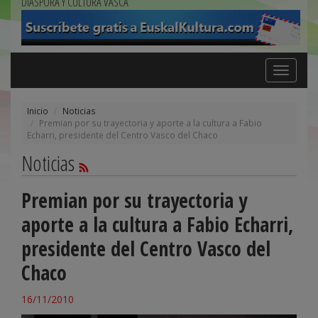
DIÁSPORA Y CULTURA VASCA
Toggle
navigation
Inicio
Noticias
Premian por su trayectoria y aporte a la cultura a Fabio
Echarri, presidente del Centro Vasco del Chaco
Noticias
Premian por su trayectoria y
aporte a la cultura a Fabio Echarri,
presidente del Centro Vasco del
Chaco
16/11/2010