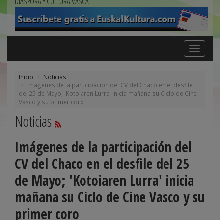
DIÁSPORA Y CULTURA VASCA
Toggle
navigation
Inicio
Noticias
Imágenes de la participación del CV del Chaco en el desfile
del 25 de Mayo; 'Kotoiaren Lurra' inicia mañana su Ciclo de Cine
Vasco y su primer coro
Noticias
Imágenes de la participación del
CV del Chaco en el desfile del 25
de Mayo; 'Kotoiaren Lurra' inicia
mañana su Ciclo de Cine Vasco y su
primer coro