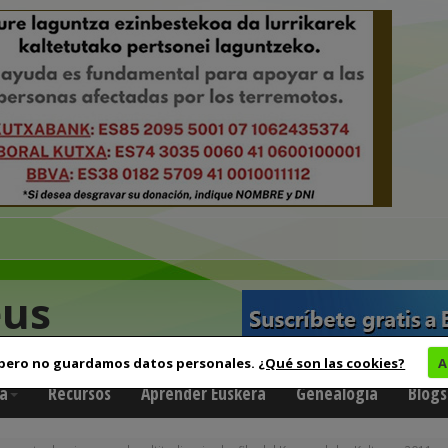
eus
 pero no guardamos datos personales.
¿Qué son las cookies?
A
a
Recursos
Aprender Euskera
Genealogía
Blogs