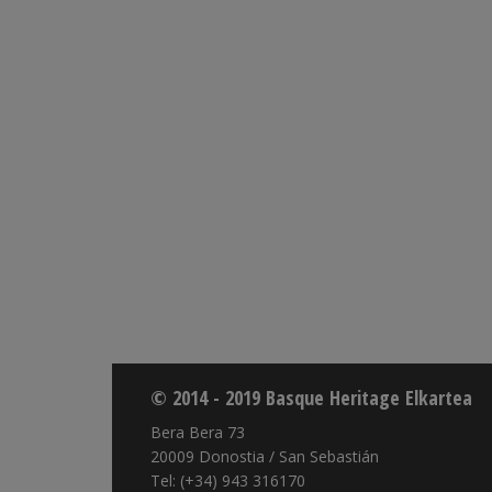
© 2014 - 2019 Basque Heritage Elkartea
Bera Bera 73
20009 Donostia / San Sebastián
Tel: (+34) 943 316170