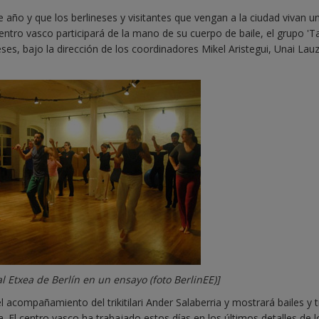
año y que los berlineses y visitantes que vengan a la ciudad vivan u
centro vasco participará de la mano de su cuerpo de baile, el grupo 'T
, bajo la dirección de los coordinadores Mikel Aristegui, Unai Lauzi
l Etxea de Berlín en un ensayo (foto BerlinEE)]
l acompañamiento del trikitilari Ander Salaberria y mostrará bailes y t
ia. El centro vasco ha trabajado estos días en los últimos detalles de l