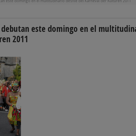
tan este domingo en el multitudinario desfile del Karneval der Kulturen 2011
n debutan este domingo en el multitudin
uren 2011