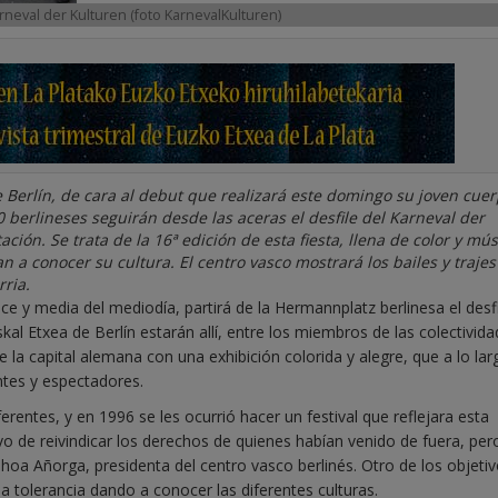
rneval der Kulturen (foto KarnevalKulturen)
e Berlín, de cara al debut que realizará este domingo su joven cue
 berlineses seguirán desde las aceras el desfile del Karneval der
ión. Se trata de la 16ª edición de esta fiesta, llena de color y mús
an a conocer su cultura. El centro vasco mostrará los bailes y trajes
rria.
ce y media del mediodía, partirá de la Hermannplatz berlinesa el desfi
skal Etxea de Berlín estarán allí, entre los miembros de las colectivid
 de la capital alemana con una exhibición colorida y alegre, que a lo lar
ntes y espectadores.
erentes, y en 1996 se les ocurrió hacer un festival que reflejara esta
tivo de reivindicar los derechos de quienes habían venido de fuera, pe
nhoa Añorga, presidenta del centro vasco berlinés. Otro de los objetiv
la tolerancia dando a conocer las diferentes culturas.