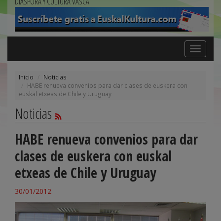
DIÁSPORA Y CULTURA VASCA
Toggle
navigation
Inicio
Noticias
HABE renueva convenios para dar clases de euskera con
euskal etxeas de Chile y Uruguay
Noticias
HABE renueva convenios para dar
clases de euskera con euskal
etxeas de Chile y Uruguay
30/01/2012