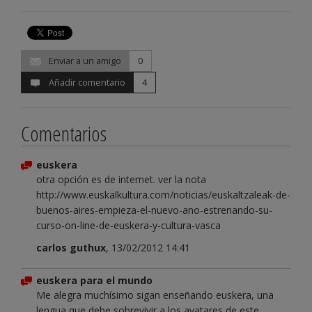
Enviar a un amigo
0
Añadir comentario
4
Comentarios
euskera
otra opción es de internet. ver la nota
http://www.euskalkultura.com/noticias/euskaltzaleak-de-
buenos-aires-empieza-el-nuevo-ano-estrenando-su-
curso-on-line-de-euskera-y-cultura-vasca
carlos guthux
, 13/02/2012 14:41
euskera para el mundo
Me alegra muchísimo sigan enseñando euskera, una
lengua que debe sobrevivir a los avatares de este