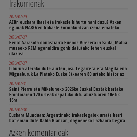
Irakurrienak
2026/07/29
AEBn euskara ikasi eta irakasle bihurtu nahi duzu? Azken
egunak NABOren Irakasle Formakuntzan izena emateko
2026/07/27
Beñat Sarasola donostiarra Buenos Airesera iritsi da, Malba
museoko REM egonaldira gonbidatutako lehen euskal
idazlea
2026/07/27
Liburua aterako dute aurten Josu Legarreta eta Magdalena
Mignaburuk La Platako Euzko Etxearen 80 urteko historiaz
2026/07/31
Saint Pierre eta Mikeluneko 2026ko Euskal Bestak bertako
Frontoiaren 120 urteak ospatuko ditu abuztuaren 10etik
16ra
2026/07/30
Euskara Munduan: Argentinako irakaslegaiek urrats berri
bat eman dute Bahía Blancan, dagoeneko Lazkaora begira
Azken komentarioak