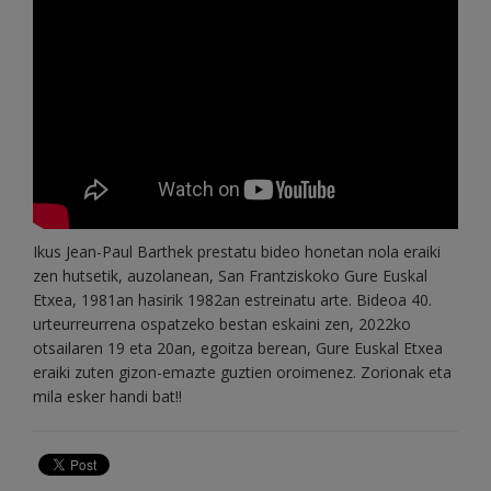
Ikus Jean-Paul Barthek prestatu bideo honetan nola eraiki
zen hutsetik, auzolanean, San Frantziskoko Gure Euskal
Etxea, 1981an hasirik 1982an estreinatu arte. Bideoa 40.
urteurreurrena ospatzeko bestan eskaini zen, 2022ko
otsailaren 19 eta 20an, egoitza berean, Gure Euskal Etxea
eraiki zuten gizon-emazte guztien oroimenez. Zorionak eta
mila esker handi bat!!