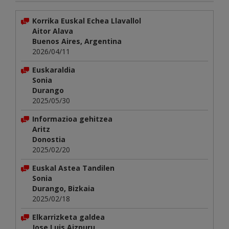
Korrika Euskal Echea Llavallol
Aitor Alava
Buenos Aires, Argentina
2026/04/11
Euskaraldia
Sonia
Durango
2025/05/30
Informazioa gehitzea
Aritz
Donostia
2025/02/20
Euskal Astea Tandilen
Sonia
Durango, Bizkaia
2025/02/18
Elkarrizketa galdea
Jose Luis Aizpuru