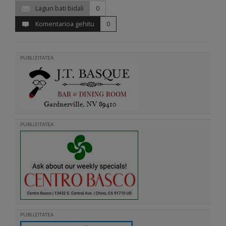
Lagun bati bidali
0
Komentarioa gehitu
0
PUBLIZITATEA
PUBLIZITATEA
PUBLIZITATEA