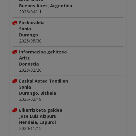
Buenos Aires, Argentina
2026/04/11
Euskaraldia
Sonia
Durango
2025/05/30
Informazioa gehitzea
Aritz
Donostia
2025/02/20
Euskal Astea Tandilen
Sonia
Durango, Bizkaia
2025/02/18
Elkarrizketa galdea
Jose Luis Aizpuru
Hendaia, Lapurdi
2024/11/15