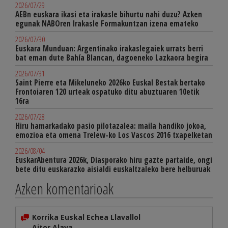
2026/07/29
AEBn euskara ikasi eta irakasle bihurtu nahi duzu? Azken
egunak NABOren Irakasle Formakuntzan izena emateko
2026/07/30
Euskara Munduan: Argentinako irakaslegaiek urrats berri
bat eman dute Bahía Blancan, dagoeneko Lazkaora begira
2026/07/31
Saint Pierre eta Mikeluneko 2026ko Euskal Bestak bertako
Frontoiaren 120 urteak ospatuko ditu abuztuaren 10etik
16ra
2026/07/28
Hiru hamarkadako pasio pilotazalea: maila handiko jokoa,
emozioa eta omena Trelew-ko Los Vascos 2016 txapelketan
2026/08/04
EuskarAbentura 2026k, Diasporako hiru gazte partaide, ongi
bete ditu euskarazko aisialdi euskaltzaleko bere helburuak
Azken komentarioak
Korrika Euskal Echea Llavallol
Aitor Alava