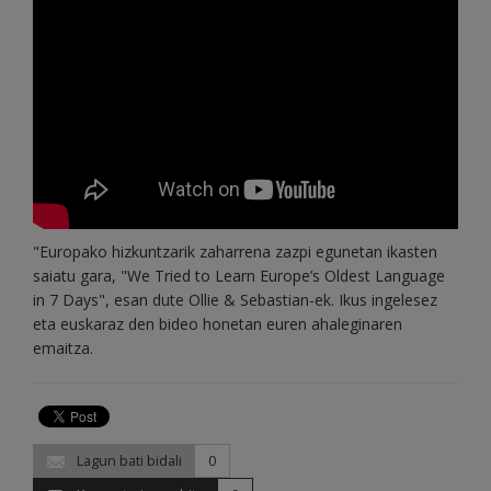
"Europako hizkuntzarik zaharrena zazpi egunetan ikasten
saiatu gara, "We Tried to Learn Europe’s Oldest Language
in 7 Days", esan dute Ollie & Sebastian-ek. Ikus ingelesez
eta euskaraz den bideo honetan euren ahaleginaren
emaitza.
Lagun bati bidali
0