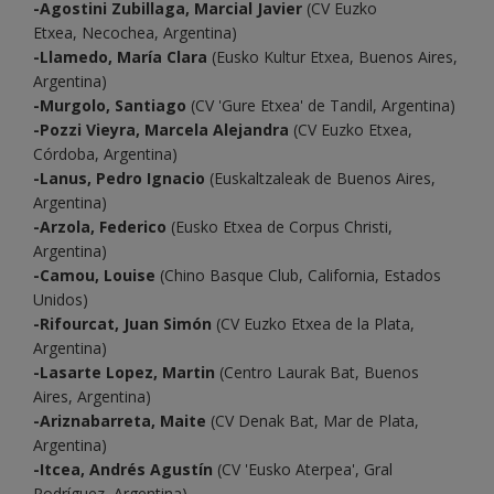
-Agostini Zubillaga, Marcial Javier
(CV Euzko
Etxea, Necochea, Argentina)
-Llamedo, María Clara
(Eusko Kultur Etxea, Buenos Aires,
Argentina)
-Murgolo, Santiago
(CV 'Gure Etxea' de Tandil, Argentina)
-Pozzi Vieyra, Marcela Alejandra
(CV Euzko Etxea,
Córdoba, Argentina)
-Lanus, Pedro Ignacio
(Euskaltzaleak de Buenos Aires,
Argentina)
-Arzola, Federico
(Eusko Etxea de Corpus Christi,
Argentina)
-Camou, Louise
(Chino Basque Club, California, Estados
Unidos)
-Rifourcat, Juan Simón
(CV Euzko Etxea de la Plata,
Argentina)
-Lasarte Lopez, Martin
(Centro Laurak Bat, Buenos
Aires, Argentina)
-Ariznabarreta, Maite
(CV Denak Bat, Mar de Plata,
Argentina)
-Itcea, Andrés Agustín
(CV 'Eusko Aterpea', Gral
Rodríguez, Argentina)