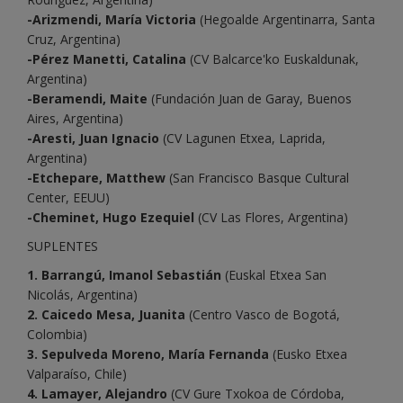
-Arizmendi, María Victoria
(Hegoalde Argentinarra, Santa
Cruz, Argentina)
-Pérez Manetti, Catalina
(CV Balcarce'ko Euskaldunak,
Argentina)
-Beramendi, Maite
(Fundación Juan de Garay, Buenos
Aires, Argentina)
-Aresti, Juan Ignacio
(CV Lagunen Etxea, Laprida,
Argentina)
-Etchepare, Matthew
(San Francisco Basque Cultural
Center, EEUU)
-Cheminet, Hugo Ezequiel
(CV Las Flores, Argentina)
SUPLENTES
1. Barrangú, Imanol Sebastián
(Euskal Etxea San
Nicolás, Argentina)
2. Caicedo Mesa, Juanita
(Centro Vasco de Bogotá,
Colombia)
3. Sepulveda Moreno, María Fernanda
(Eusko Etxea
Valparaíso, Chile)
4. Lamayer, Alejandro
(CV Gure Txokoa de Córdoba,