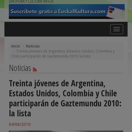
DIÁSPORA Y CULTURA VASCA
Toggle
navigation
Inicio
Noticias
Treinta jóvenes de Argentina, Estados Unidos, Colombia y
Chile participarán de Gaztemundu 2010: la lista
Noticias
Treinta jóvenes de Argentina,
Estados Unidos, Colombia y Chile
participarán de Gaztemundu 2010:
la lista
04/06/2010