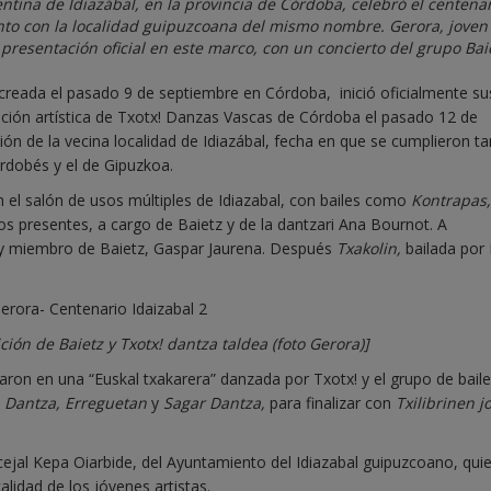
ntina de Idiazábal, en la provincia de Córdoba, celebró el centena
nto con la localidad guipuzcoana del mismo nombre. Gerora, joven
presentación oficial en este marco, con un concierto del grupo Baie
 creada el pasado 9 de septiembre en Córdoba, inició oficialmente su
tación artística de Txotx! Danzas Vascas de Córdoba el pasado 12 de
ión de la vecina localidad de Idiazábal, fecha en que se cumplieron t
rdobés y el de Gipuzkoa.
n el salón de usos múltiples de Idiazabal, con bailes como
Kontrapas,
os presentes, a cargo de Baietz y de la dantzari Ana Bournot. A
 y miembro de Baietz, Gaspar Jaurena. Después
Txakolin,
bailada por 
ión de Baietz y Txotx! dantza taldea (foto Gerora)]
aron en una “Euskal txakarera”
danzada por Txotx! y el grupo de bail
 Dantza, Erreguetan
y
Sagar Dantza,
para finalizar
con
Txilibrinen jo
ncejal Kepa Oiarbide, del Ayuntamiento del Idiazabal guipuzcoano, qui
alidad de los jóvenes artistas.