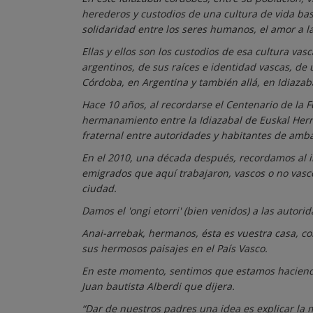
herederos y custodios de una cultura de vida bas
solidaridad entre los seres humanos, el amor a la
Ellas y ellos son los custodios de esa cultura va
argentinos, de sus raíces e identidad vascas, de 
Córdoba, en Argentina y también allá, en Idiazaba
Hace 10 años, al recordarse el Centenario de la F
hermanamiento entre la Idiazabal de Euskal Herria
fraternal entre autoridades y habitantes de amb
En el 2010, una década después, recordamos al il
emigrados que aquí trabajaron, vascos o no vascos
ciudad.
Damos el 'ongi etorri' (bien venidos) a las autori
Anai-arrebak, hermanos, ésta es vuestra casa, co
sus hermosos paisajes en el País Vasco.
En este momento, sentimos que estamos haciendo 
Juan bautista Alberdi que dijera.
“Dar de nuestros padres una idea es explicar la 