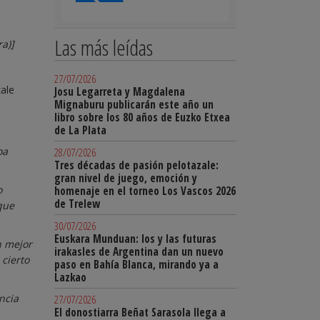
Las más leídas
a)]
27/07/2026
zale
Josu Legarreta y Magdalena
Mignaburu publicarán este año un
libro sobre los 80 años de Euzko Etxea
de La Plata
oa
28/07/2026
Tres décadas de pasión pelotazale:
gran nivel de juego, emoción y
o
homenaje en el torneo Los Vascos 2026
de Trelew
 que
30/07/2026
Euskara Munduan: los y las futuras
n mejor
irakasles de Argentina dan un nuevo
 cierto
paso en Bahía Blanca, mirando ya a
Lazkao
ncia
27/07/2026
El donostiarra Beñat Sarasola llega a