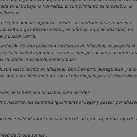
ada en el trabajo, la honradez, el cumplimiento de la palabra, la
 libertad.
sca. Legítimamente orgullosos desde su condición de argentinas y
una cultura que desean exista y se difunda, aquí en Idiazábal, en
l y Euskal Herria.
undación de esta población cordobesa de Idiazábal, se propicia el f
 y la Idiazábal argentina, con las visitas personales y de interca
as ciudades indisolublemente unidas.
ustre vasco nacido en Idiazabal, Don Demetrio Jaureguialzo, y a to
, que tanto hicieron junto con el hijo del país para el desarrollo 
dades de la hermana Idiazabal, para decirles:
mo nosotros nos sentimos igualmente al llegar y pasear por Idiaza
feliz realidad aquel pensamiento de un gran argentino, hijo de v
mitad de lo que somos”.