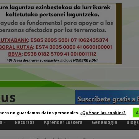
eus
 pero no guardamos datos personales.
¿Qué son las cookies?
A
a
Recursos
Aprender Euskera
Genealogía
Blogs