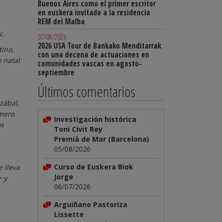
Buenos Aires como el primer escritor
en euskera invitado a la residencia
REM del Malba
c.
07/08/2026
2026 USA Tour de Bankako Menditarrak
tino,
con una decena de actuaciones en
o natal
comunidades vascas en agosto-
septiembre
Últimos comentarios
zábal,
úmero
Investigación histórica
os
Toni Civit Rey
Premià de Mar (Barcelona)
05/08/2026
Curso de Euskera Biok
 lleva
Jorge
r y
06/07/2026
Arguiñano Pastoriza
Lissette
,