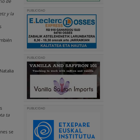
rio de
PUBLICIDAD
tz y la
s
ambién
PUBLICIDAD
Natalia
es
PUBLICIDAD
ta ta
enes se