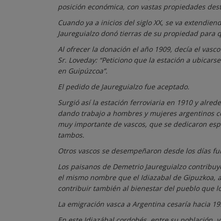
posición económica, con vastas propiedades desti
Cuando ya a inicios del siglo XX, se va extendien
Jaureguialzo donó tierras de su propiedad para qu
Al ofrecer la donación el año 1909, decía el vasco
Sr. Loveday: “Peticiono que la estación a ubicars
en Guipúzcoa”.
El pedido de Jaureguialzo fue aceptado.
Surgió así la estación ferroviaria en 1910 y alre
dando trabajo a hombres y mujeres argentinos c
muy importante de vascos, que se dedicaron espe
tambos.
Otros vascos se desempeñaron desde los días fu
Los paisanos de Demetrio Jaureguialzo contribuy
el mismo nombre que el Idiazabal de Gipuzkoa, al
contribuir también al bienestar del pueblo que lo
La emigración vasca a Argentina cesaría hacia 19
En este Idiazábal cordobés, entre su población, vi