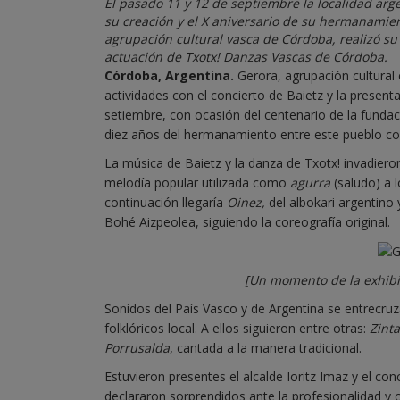
El pasado 11 y 12 de septiembre la localidad arge
su creación y el X aniversario de su hermanamie
agrupación cultural vasca de Córdoba, realizó su 
actuación de Txotx! Danzas Vascas de Córdoba.
Córdoba, Argentina.
Gerora, agrupación cultural
actividades con el concierto de Baietz y la presen
setiembre, con ocasión del centenario de la fundac
diez años del hermanamiento entre este pueblo co
La música de Baietz y la danza de Txotx! invadiero
melodía popular utilizada como
agurra
(saludo) a l
continuación llegaría
Oinez,
del albokari argentino
Bohé Aizpeolea, siguiendo la coreografía original.
[Un momento de la exhibic
Sonidos del País Vasco y de Argentina se entrecruz
folklóricos local. A ellos siguieron entre otras:
Zinta
Porrusalda,
cantada a la manera tradicional.
Estuvieron presentes el alcalde Ioritz Imaz y el co
declararon sorprendidos ante la profesionalidad y c