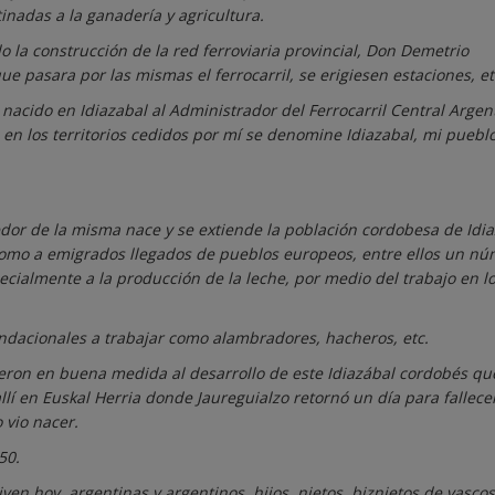
nadas a la ganadería y agricultura.
do la construcción de la red ferroviaria provincial, Don Demetrio
e pasara por las mismas el ferrocarril, se erigiesen estaciones, et
 nacido en Idiazabal al Administrador del Ferrocarril Central Argen
e en los territorios cedidos por mí se denomine Idiazabal, mi puebl
dedor de la misma nace y se extiende la población cordobesa de Idia
omo a emigrados llegados de pueblos europeos, entre ellos un n
cialmente a la producción de la leche, por medio del trabajo en l
ndacionales a trabajar como alambradores, hacheros, etc.
eron en buena medida al desarrollo de este Idiazábal cordobés que
lí en Euskal Herria donde Jaureguialzo retornó un día para fallece
 vio nacer.
50.
ven hoy, argentinas y argentinos, hijos, nietos, biznietos de vascos