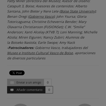
Patty Miller (directora del Museo); Asesor de Diseño:
Catapult 3, Boise; Asesores de contenidos: Alberto
Santana, John Bieter y Nere Lete (
Boise State University
);
Benan Oregi (
Gobierno Vasco
); John Ysursa; Gloria
Totoricaguena; Christine Echeverria Bender; Mary
Olavarria Christianson (FUSIONSet); C.W. “Smilie”
Anderson; Xanti Alcelay (KTVB 7); Loni Manning; Michelle
Alzola; Miren Eiguren; Nancy Zubiri; Alumnos de
la Boiseko Ikastola; Earle Swope; Amy Nack
-Patrocinadores:
Gobierno Vasco, trabajadores del
Museo e Instituto Cultural Vasco de Boise
, aportaciones
de diversos particulares
Enviar a un amigo
0
Añadir comentario
0