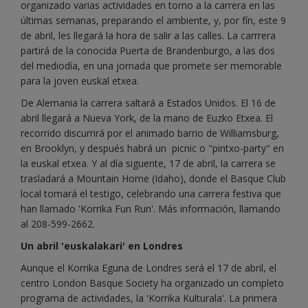
organizado varias actividades en torno a la carrera en las
últimas semanas, preparando el ambiente, y, por fín, este 9
de abril, les llegará la hora de salir a las calles. La carrrera
partirá de la conocida Puerta de Brandenburgo, a las dos
del mediodía, en una jornada que promete ser memorable
para la joven euskal etxea.
De Alemania la carrera saltará a Estados Unidos. El 16 de
abril llegará a Nueva York, de la mano de Euzko Etxea. El
recorrido discurrirá por el animado barrio de Williamsburg,
en Brooklyn, y después habrá un picnic o "pintxo-party" en
la euskal etxea. Y al día siguente, 17 de abril, la carrera se
trasladará a Mountain Home (Idaho), donde el Basque Club
local tomará el testigo, celebrando una carrera festiva que
han llamado 'Korrika Fun Run'. Más información, llamando
al 208-599-2662.
Un abril 'euskalakari' en Londres
Aunque el Korrika Eguna de Londres será el 17 de abril, el
centro London Basque Society ha organizado un completo
programa de actividades, la 'Korrika Kulturala'. La primera