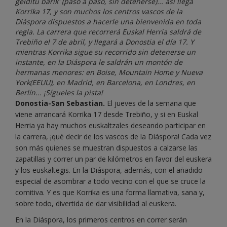
gelditu barik' (paso a paso, sin detenerse)... así llega
Korrika 17, y son muchos los centros vascos de la
Diáspora dispuestos a hacerle una bienvenida en toda
regla. La carrera que recorrerá Euskal Herria saldrá de
Trebiño el 7 de abril, y llegará a Donostia el día 17. Y
mientras Korrika sigue su recorrido sin detenerse un
instante, en la Diáspora le saldrán un montón de
hermanas menores: en Boise, Mountain Home y Nueva
York(EEUU), en Madrid, en Barcelona, en Londres, en
Berlín... ¡Sígueles la pista!
Donostia-San Sebastian.
El jueves de la semana que
viene arrancará Korrika 17 desde Trebiño, y si en Euskal
Herria ya hay muchos euskaltzales deseando participar en
la carrera, ¡qué decir de los vascos de la Diáspora! Cada vez
son más quienes se muestran dispuestos a calzarse las
zapatillas y correr un par de kilómetros en favor del euskera
y los euskaltegis. En la Diáspora, además, con el añadido
especial de asombrar a todo vecino con el que se cruce la
comitiva. Y es que Korrika es una forma llamativa, sana y,
sobre todo, divertida de dar visibilidad al euskera.
En la Diáspora, los primeros centros en correr serán