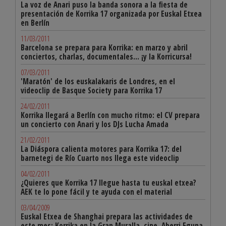
La voz de Anari puso la banda sonora a la fiesta de
presentación de Korrika 17 organizada por Euskal Etxea
en Berlín
11/03/2011
Barcelona se prepara para Korrika: en marzo y abril
conciertos, charlas, documentales... ¡y la Korricursa!
07/03/2011
'Maratón' de los euskalakaris de Londres, en el
videoclip de Basque Society para Korrika 17
24/02/2011
Korrika llegará a Berlín con mucho ritmo: el CV prepara
un concierto con Anari y los DJs Lucha Amada
21/02/2011
La Diáspora calienta motores para Korrika 17: del
barnetegi de Río Cuarto nos llega este videoclip
04/02/2011
¿Quieres que Korrika 17 llegue hasta tu euskal etxea?
AEK te lo pone fácil y te ayuda con el material
03/04/2009
Euskal Etxea de Shanghai prepara las actividades de
este mes: Korrika en la Gran Muralla, cine, Aberri Eguna