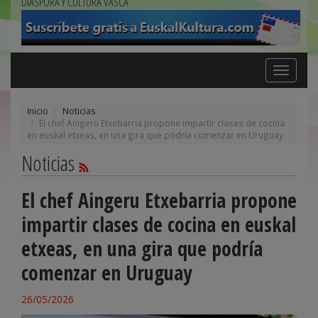
DIÁSPORA Y CULTURA VASCA
Toggle
navigation
Inicio
Noticias
El chef Aingeru Etxebarria propone impartir clases de cocina
en euskal etxeas, en una gira que podría comenzar en Uruguay
Noticias
El chef Aingeru Etxebarria propone
impartir clases de cocina en euskal
etxeas, en una gira que podría
comenzar en Uruguay
26/05/2026