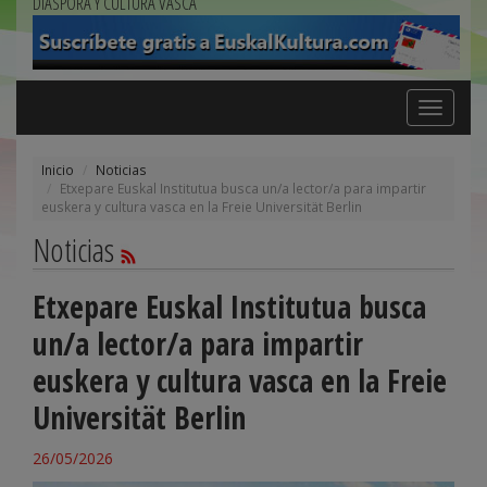
DIÁSPORA Y CULTURA VASCA
Toggle
navigation
Inicio
Noticias
Etxepare Euskal Institutua busca un/a lector/a para impartir
euskera y cultura vasca en la Freie Universität Berlin
Noticias
Etxepare Euskal Institutua busca
un/a lector/a para impartir
euskera y cultura vasca en la Freie
Universität Berlin
26/05/2026