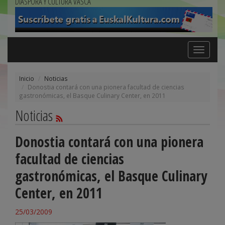
DIÁSPORA Y CULTURA VASCA
Toggle
navigation
Inicio
Noticias
Donostia contará con una pionera facultad de ciencias
gastronómicas, el Basque Culinary Center, en 2011
Noticias
Donostia contará con una pionera
facultad de ciencias
gastronómicas, el Basque Culinary
Center, en 2011
25/03/2009