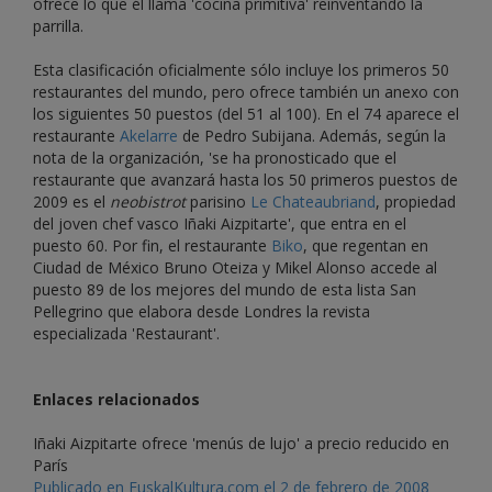
ofrece lo que él llama 'cocina primitiva' reinventando la
parrilla.
Esta clasificación oficialmente sólo incluye los primeros 50
restaurantes del mundo, pero ofrece también un anexo con
los siguientes 50 puestos (del 51 al 100). En el 74 aparece el
restaurante
Akelarre
de Pedro Subijana. Además, según la
nota de la organización, 'se ha pronosticado que el
restaurante que avanzará hasta los 50 primeros puestos de
2009 es el
neobistrot
parisino
Le Chateaubriand
, propiedad
del joven chef vasco Iñaki Aizpitarte', que entra en el
puesto 60. Por fin, el restaurante
Biko
, que regentan en
Ciudad de México Bruno Oteiza y Mikel Alonso accede al
puesto 89 de los mejores del mundo de esta lista San
Pellegrino que elabora desde Londres la revista
especializada 'Restaurant'.
Enlaces relacionados
Iñaki Aizpitarte ofrece 'menús de lujo' a precio reducido en
París
Publicado en EuskalKultura.com el 2 de febrero de 2008