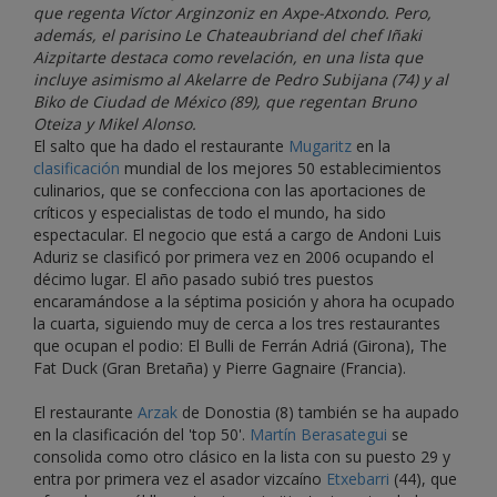
que regenta Víctor Arginzoniz en Axpe-Atxondo. Pero,
además, el parisino Le Chateaubriand del chef Iñaki
Aizpitarte destaca como revelación, en una lista que
incluye asimismo al Akelarre de Pedro Subijana (74) y al
Biko de Ciudad de México (89), que regentan Bruno
Oteiza y Mikel Alonso.
El salto que ha dado el restaurante
Mugaritz
en la
clasificación
mundial de los mejores 50 establecimientos
culinarios, que se confecciona con las aportaciones de
críticos y especialistas de todo el mundo, ha sido
espectacular. El negocio que está a cargo de Andoni Luis
Aduriz se clasificó por primera vez en 2006 ocupando el
décimo lugar. El año pasado subió tres puestos
encaramándose a la séptima posición y ahora ha ocupado
la cuarta, siguiendo muy de cerca a los tres restaurantes
que ocupan el podio: El Bulli de Ferrán Adriá (Girona), The
Fat Duck (Gran Bretaña) y Pierre Gagnaire (Francia).
El restaurante
Arzak
de Donostia (8) también se ha aupado
en la clasificación del 'top 50'.
Martín Berasategui
se
consolida como otro clásico en la lista con su puesto 29 y
entra por primera vez el asador vizcaíno
Etxebarri
(44), que