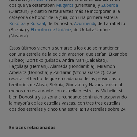
dos que ya ostentaban
Mugaritz
(Errenteria) y
Zuberoa
(Oiartzun); y cuatro restaurantes más se incorporan a la
categoría de honor de la guía, con una primera estrella:
Kokotxa
y
Kursaal
, de Donostia;
Azurmendi
, de Larrabetzu
(Bizkaia) y
El molino de Urdániz
, de Urdaitz-Urdániz
(Navarra).
Estos últimos vienen a sumarse a los que se mantienen
con una estrella de la edición anterior, que serían: Etxanobe
(Bilbao), Zortziko (Bilbao), Andra Mari (Galdakao),
Fagollaga (Hernani), Alameda (Hondarribia), Miramon-
Arbelaitz (Donostia) y Zaldiaran (Vitoria-Gasteiz). Cabe
resaltar el hecho de que en cada una de las provincias o
territorios de Alava, Bizkaia, Gipuzkoa y Navarra existe al
menos un restaurante con estrella o estrellas Michelin, si
bien Donostia y su zona circundante continúan acaparando
la mayoría de las estrellas vascas, con tres tres estrellas,
dos dos estrellas y cinco una estrella: 18 estrellas sobre 24.
Enlaces relacionados