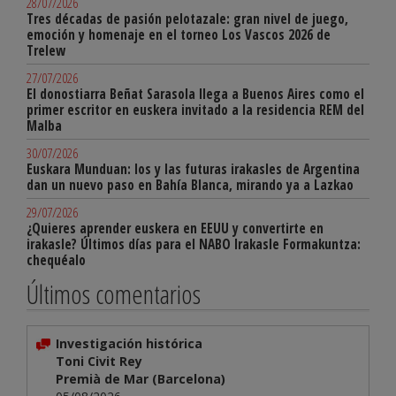
28/07/2026
Tres décadas de pasión pelotazale: gran nivel de juego,
emoción y homenaje en el torneo Los Vascos 2026 de
Trelew
27/07/2026
El donostiarra Beñat Sarasola llega a Buenos Aires como el
primer escritor en euskera invitado a la residencia REM del
Malba
30/07/2026
Euskara Munduan: los y las futuras irakasles de Argentina
dan un nuevo paso en Bahía Blanca, mirando ya a Lazkao
29/07/2026
¿Quieres aprender euskera en EEUU y convertirte en
irakasle? Últimos días para el NABO Irakasle Formakuntza:
chequéalo
Últimos comentarios
Investigación histórica
Toni Civit Rey
Premià de Mar (Barcelona)