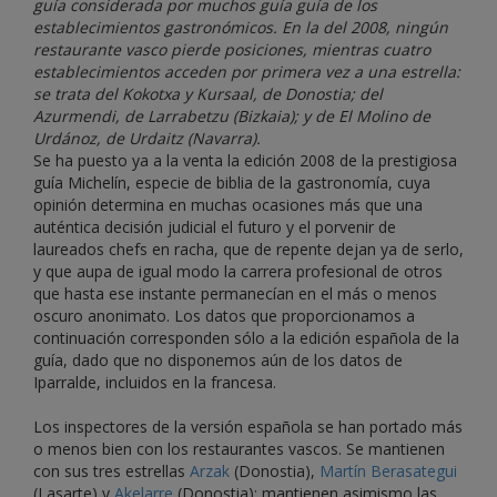
guía considerada por muchos guía guía de los
establecimientos gastronómicos. En la del 2008, ningún
restaurante vasco pierde posiciones, mientras cuatro
establecimientos acceden por primera vez a una estrella:
se trata del Kokotxa y Kursaal, de Donostia; del
Azurmendi, de Larrabetzu (Bizkaia); y de El Molino de
Urdánoz, de Urdaitz (Navarra).
Se ha puesto ya a la venta la edición 2008 de la prestigiosa
guía Michelín, especie de biblia de la gastronomía, cuya
opinión determina en muchas ocasiones más que una
auténtica decisión judicial el futuro y el porvenir de
laureados chefs en racha, que de repente dejan ya de serlo,
y que aupa de igual modo la carrera profesional de otros
que hasta ese instante permanecían en el más o menos
oscuro anonimato. Los datos que proporcionamos a
continuación corresponden sólo a la edición española de la
guía, dado que no disponemos aún de los datos de
Iparralde, incluidos en la francesa.
Los inspectores de la versión española se han portado más
o menos bien con los restaurantes vascos. Se mantienen
con sus tres estrellas
Arzak
(Donostia),
Martín Berasategui
(Lasarte) y
Akelarre
(Donostia); mantienen asimismo las