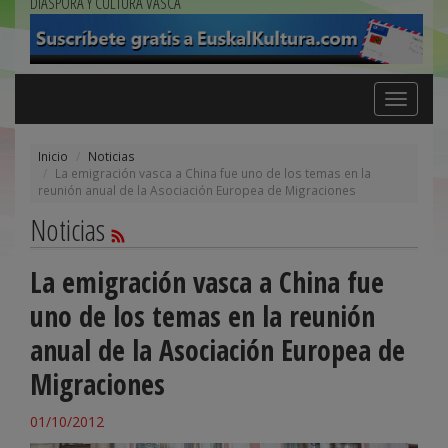
DIÁSPORA Y CULTURA VASCA
Toggle
navigation
Inicio
Noticias
La emigración vasca a China fue uno de los temas en la
reunión anual de la Asociación Europea de Migraciones
Noticias
La emigración vasca a China fue
uno de los temas en la reunión
anual de la Asociación Europea de
Migraciones
01/10/2012