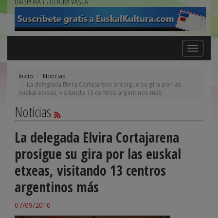
DIÁSPORA Y CULTURA VASCA
Toggle
navigation
Inicio
Noticias
La delegada Elvira Cortajarena prosigue su gira por las
euskal etxeas, visitando 13 centros argentinos más
Noticias
La delegada Elvira Cortajarena
prosigue su gira por las euskal
etxeas, visitando 13 centros
argentinos más
07/09/2010