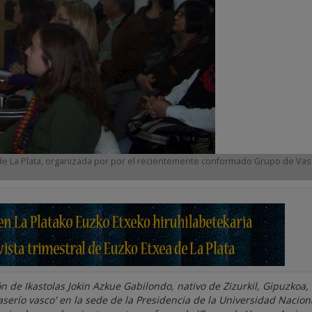
d de La Plata, organizada por por el recientemente conformado Grupo de Va
n de Ikastolas Jokin Azkue Gabilondo, nativo de Zizurkil, Gipuzkoa, 
serío vasco' en la sede de la Presidencia de la Universidad Nacion