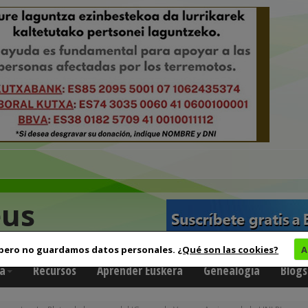
eus
 pero no guardamos datos personales.
¿Qué son las cookies?
A
a
Recursos
Aprender Euskera
Genealogía
Blogs