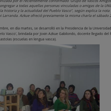
rganizada por el recientemente conformado 'Grupo de Vascos Amigos
"congregar a todas aquellas personas vinculadas o amigas de la UN
 la historia y la actualidad del Pueblo Vasco", según explica la nota
i Larranda. Azkue ofreció previamente la misma charla el sábado 
bre, en día martes, se desarrolló en la Presidencia de la Universida
erío Vasco', brindada por Joxin Azkue Gabilondo, docente llegado del 
kastolas (escuelas en lengua vasca).