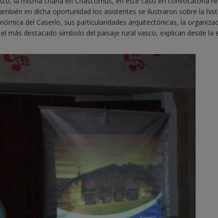
osto, la misma charla en Chascomús, en este caso en convocatoria re
ambién en dicha oportunidad los asistentes se ilustraron sobre la histo
onómica del Caserío, sus particularidades arquitectónicas, la organizac
 el más destacado símbolo del paisaje rural vasco, explican desde la 