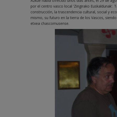
Azkue había ofrecido unos días antes, el 29 de ag
por el centro vasco local 'Zingirako Euskaldunak'. T
construcción, la trascendencia cultural, social y ec
mismo, su futuro en la tierra de los Vascos, siendo
etxea chascomusense.