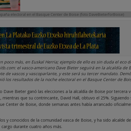
ampaña electoral en el Basque Center de Boise (foto DaveBieterforBoise)
un poco más, en Euskal Herria; ejemplo de ello es sin duda el eco 
tb.com: el vasco-americano Dave Bieter seguirá en la alcaldía de B
nte de vascos y vascoparlante, y este será su tercer mandato. Demó
 los resultados de la noche electoral en el Basque Center de Boi
Dave Bieter ganó las elecciones a la alcaldía de Boise por tercera 
s, mientras que su contrincante, David Hall, obtuvo el 25%. Siguiendo
sque Center de Boise, donde semanas antes había arrancado oficialme
s y conocidos de la comunidad vasca de Boise, y ha sido alcalde de
l cargo durante cuatro años más.