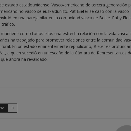
al de estado estadounidense. Vasco-americano de tercera generación p
americano no vasco se euskaldunizó. Pat Bieter se casó con la vasco-
irtió en una pareja pilar en la comunidad vasca de Boise. Pat y Eloi
 tráfico.
antiene como todos ellos una estrecha relación con la vida vasca 
s años ha trabajado para promover relaciones entre la comunidad vas
cultural. En un estado eminentemente republicano, Bieter es profund
, Pat, a quien sucedió en un escaño de la Cámara de Representantes d
a que ahora ha revalidado.
rio
0