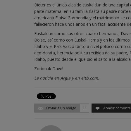
Bieter es el único alcalde euskaldun de una capit
parte materna, en su familia hasta su padre norte
americana Eloisa Garmendia y el matrimonio se conv
fallecieron hace unos años en un fatal accidente de
Euskaldun como sus otros cuatro hermanos, Dave m
Boise, así como con Euskal Herria y en los último
Idaho y el País Vasco tanto a nivel político como 
demócrata, herencia política recibida de su padre
Idaho, puesto desde el que dio el salto a la alcaldí
Zorionak Dave!
La noticia en
Argia
y en
eitb.com
.
Enviar a un amigo
0
Añadir comenta