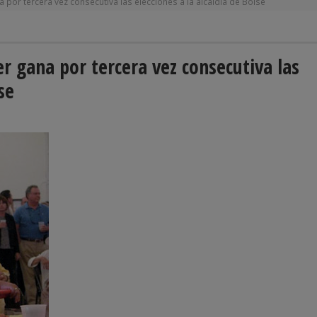
 por tercera vez consecutiva las elecciones a la alcaldía de Boise
r gana por tercera vez consecutiva las
se