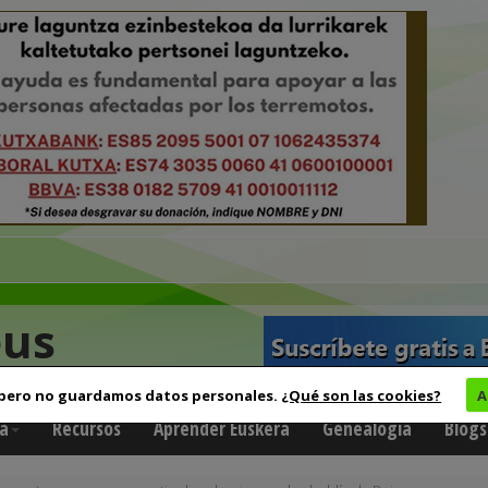
eus
 pero no guardamos datos personales.
¿Qué son las cookies?
A
a
Recursos
Aprender Euskera
Genealogía
Blogs