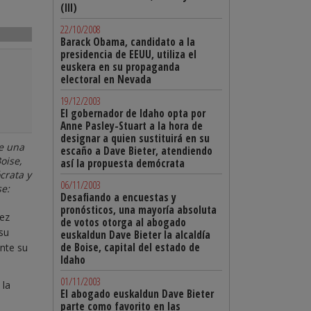
(III)
22/10/2008
Barack Obama, candidato a la
presidencia de EEUU, utiliza el
euskera en su propaganda
electoral en Nevada
19/12/2003
El gobernador de Idaho opta por
Anne Pasley-Stuart a la hora de
designar a quien sustituirá en su
de una
escaño a Dave Bieter, atendiendo
oise,
así la propuesta demócrata
crata y
06/11/2003
se:
Desafiando a encuestas y
pronósticos, una mayoría absoluta
vez
de votos otorga al abogado
 su
euskaldun Dave Bieter la alcaldía
de Boise, capital del estado de
nte su
Idaho
01/11/2003
 la
El abogado euskaldun Dave Bieter
parte como favorito en las