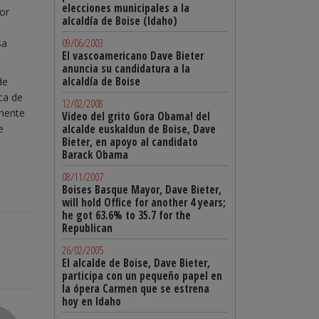
elecciones municipales a la
or
alcaldía de Boise (Idaho)
09/06/2003
sa
El vascoamericano Dave Bieter
anuncia su candidatura a la
alcaldía de Boise
de
ca de
12/02/2008
amente
Video del grito Gora Obama! del
e
alcalde euskaldun de Boise, Dave
Bieter, en apoyo al candidato
Barack Obama
08/11/2007
Boises Basque Mayor, Dave Bieter,
will hold Office for another 4 years;
he got 63.6% to 35.7 for the
Republican
26/02/2005
El alcalde de Boise, Dave Bieter,
participa con un pequeño papel en
la ópera Carmen que se estrena
hoy en Idaho