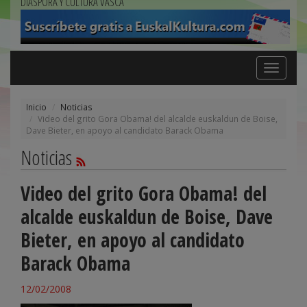
DIÁSPORA Y CULTURA VASCA
Toggle
navigation
Inicio
Noticias
Video del grito Gora Obama! del alcalde euskaldun de Boise,
Dave Bieter, en apoyo al candidato Barack Obama
Noticias
Video del grito Gora Obama! del
alcalde euskaldun de Boise, Dave
Bieter, en apoyo al candidato
Barack Obama
12/02/2008