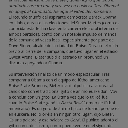
auditorio coreara una y otra vez en euskera Gora Obama!
en apoyo al candidato. He aquí el video del momento.
El rotundo triunfo del aspirante demócrata Barack Obama
en Idaho, durante las elecciones del Super Martes (como es
conocida esta fecha clave en la carrera electoral interna de
ambos partidos), contó con un notable impulso de manos
de la comunidad vasca local, especialmente por parte de
Dave Bieter, alcalde de la ciudad de Boise. Durante el mítin
previo al cierre de la campaña, que tuvo lugar en el estadio
Qwest Arena, Bieter subió al estrado un pronunció un
discurso apoyando a Obama.
Su intervención finalizó de un modo espectacular. Tras
comparar a Obama con el equipo de fútbol americano
Boise State Broncos, Bieter invitó al publico a vitorear al
candidato con el tradicional grito de ánimo euskaldun. 'Voy
a concluir con un grito. La última vez que lo utilicé fue
cuando Boise State ganó la
Fiesta Bowl
(torneo de fútbol
americano). Es un grito de ánimo típico de Idaho, porque es
en euskera. No lo oiréis en ningun otro lugar', dijo Bieter.
'Es una palabra, y esa palabra es
Gora
'. El público adoptó el
grito con entusiasmo, como puede verse en el siguiente