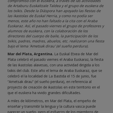
compromiso con el euskera, a través de las actividades
de Artaburu Euskaltzale Taldea y el grupo de euskera de
los txikis. Desde la Diáspora han apoyado las fiestas de
las ikastolas de Euskal Herria, y como no podía ser
menos, este año no han faltado a la cita con el Araba
Euskaraz. Así, el pasado viernes el grupo de profesores y
alumnos de euskera, con la colaboración de los
directores del cuerpo de baile, la participación de los
txikis, padres, madres, abuelos, etc. realizaron una fiesta
bajo el lema 'Ametsak dirau' (el sueño perdura).
Mar del Plata, Argentina.
La Euskal Etxea de Mar del
Plata celebró el pasado viernes el Araba Euskaraz, la fiesta
de las ikastolas alavesas, con una actividad dirigida a los
txikis del club. Este año el lema de Araba Euskaraz, que se
celebró el la localidad de La Bastida el 15 de junio, fue
“Ametsak dirau” (el sueño perdura), en referencia al
proyecto de creación de ikastolas en este territorio en el
que el euskera ha vivido grandes dificultades.
A miles de kilómetros, en Mar del Plata, el empeño de
enseñar y transmitir la lengua y la cultura vasca puede
parecer un sueño, pero el esfuerzo de los miembros de