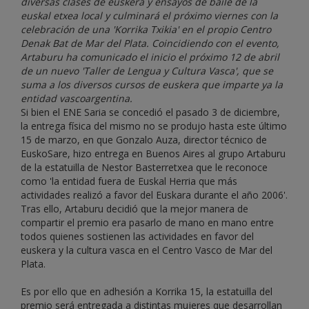
diversas clases de euskera y ensayos de baile de la
euskal etxea local y culminará el próximo viernes con la
celebración de una 'Korrika Txikia' en el propio Centro
Denak Bat de Mar del Plata. Coincidiendo con el evento,
Artaburu ha comunicado el inicio el próximo 12 de abril
de un nuevo 'Taller de Lengua y Cultura Vasca', que se
suma a los diversos cursos de euskera que imparte ya la
entidad vascoargentina.
Si bien el ENE Saria se concedió el pasado 3 de diciembre,
la entrega física del mismo no se produjo hasta este último
15 de marzo, en que Gonzalo Auza, director técnico de
EuskoSare, hizo entrega en Buenos Aires al grupo Artaburu
de la estatuilla de Nestor Basterretxea que le reconoce
como 'la entidad fuera de Euskal Herria que más
actividades realizó a favor del Euskara durante el año 2006'.
Tras ello, Artaburu decidió que la mejor manera de
compartir el premio era pasarlo de mano en mano entre
todos quienes sostienen las actividades en favor del
euskera y la cultura vasca en el Centro Vasco de Mar del
Plata.
Es por ello que en adhesión a Korrika 15, la estatuilla del
premio será entregada a distintas mujeres que desarrollan