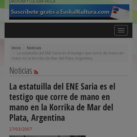
DIÁSPORA Y CULTURA VASCA
Toggle
navigation
Inicio
Noticias
La estatuilla del ENE Saria es el testigo que corre de mano en
mano en la Korrika de Mar del Plata, Argentina
Noticias
La estatuilla del ENE Saria es el
testigo que corre de mano en
mano en la Korrika de Mar del
Plata, Argentina
27/03/2007