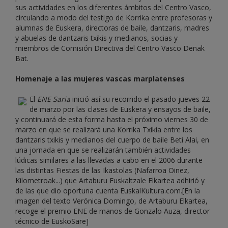
sus actividades en los diferentes ámbitos del Centro Vasco,
circulando a modo del testigo de Korrika entre profesoras y
alumnas de Euskera, directoras de baile, dantzaris, madres
y abuelas de dantzaris txikis y medianos, socias y
miembros de Comisión Directiva del Centro Vasco Denak
Bat.
Homenaje a las mujeres vascas marplatenses
El
ENE Saria
inició así su recorrido el pasado jueves 22
de marzo por las clases de Euskera y ensayos de baile,
y continuará de esta forma hasta el próximo viernes 30 de
marzo en que se realizará una Korrika Txikia entre los
dantzaris txikis y medianos del cuerpo de baile Beti Alai, en
una jornada en que se realizarán también actividades
lúdicas similares a las llevadas a cabo en el 2006 durante
las distintas Fiestas de las Ikastolas (Nafarroa Oinez,
Kilometroak...) que Artaburu Euskaltzale Elkartea adhirió y
de las que dio oportuna cuenta EuskalKultura.com.[En la
imagen del texto Verónica Domingo, de Artaburu Elkartea,
recoge el premio ENE de manos de Gonzalo Auza, director
técnico de EuskoSare]