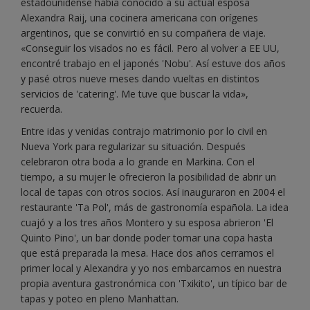
estadounidense había conocido a su actual esposa
Alexandra Raij, una cocinera americana con orígenes
argentinos, que se convirtió en su compañera de viaje.
«Conseguir los visados no es fácil. Pero al volver a EE UU,
encontré trabajo en el japonés 'Nobu'. Así estuve dos años
y pasé otros nueve meses dando vueltas en distintos
servicios de 'catering'. Me tuve que buscar la vida»,
recuerda.
Entre idas y venidas contrajo matrimonio por lo civil en
Nueva York para regularizar su situación. Después
celebraron otra boda a lo grande en Markina. Con el
tiempo, a su mujer le ofrecieron la posibilidad de abrir un
local de tapas con otros socios. Así inauguraron en 2004 el
restaurante 'Ta Pol', más de gastronomía española. La idea
cuajó y a los tres años Montero y su esposa abrieron 'El
Quinto Pino', un bar donde poder tomar una copa hasta
que está preparada la mesa. Hace dos años cerramos el
primer local y Alexandra y yo nos embarcamos en nuestra
propia aventura gastronómica con 'Txikito', un típico bar de
tapas y poteo en pleno Manhattan.