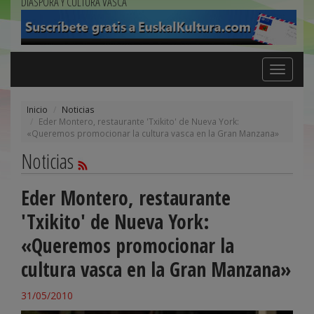
DIÁSPORA Y CULTURA VASCA
Toggle
navigation
Inicio
Noticias
Eder Montero, restaurante 'Txikito' de Nueva York:
«Queremos promocionar la cultura vasca en la Gran Manzana»
Noticias
Eder Montero, restaurante
'Txikito' de Nueva York:
«Queremos promocionar la
cultura vasca en la Gran Manzana»
31/05/2010