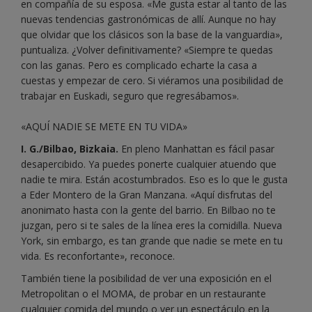
en compañía de su esposa. «Me gusta estar al tanto de las
nuevas tendencias gastronómicas de allí. Aunque no hay
que olvidar que los clásicos son la base de la vanguardia»,
puntualiza. ¿Volver definitivamente? «Siempre te quedas
con las ganas. Pero es complicado echarte la casa a
cuestas y empezar de cero. Si viéramos una posibilidad de
trabajar en Euskadi, seguro que regresábamos».
«AQUÍ NADIE SE METE EN TU VIDA»
I. G./Bilbao, Bizkaia.
En pleno Manhattan es fácil pasar
desapercibido. Ya puedes ponerte cualquier atuendo que
nadie te mira. Están acostumbrados. Eso es lo que le gusta
a Eder Montero de la Gran Manzana. «Aquí disfrutas del
anonimato hasta con la gente del barrio. En Bilbao no te
juzgan, pero si te sales de la línea eres la comidilla. Nueva
York, sin embargo, es tan grande que nadie se mete en tu
vida. Es reconfortante», reconoce.
También tiene la posibilidad de ver una exposición en el
Metropolitan o el MOMA, de probar en un restaurante
cualquier comida del mundo o ver un espectáculo en la