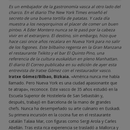
Es un embajador de la gastronomía vasca al otro lado del
charco. En el diario The New York Times enseñó el
secreto de una buena tortilla de patatas. Y cada día
muestra a los neoyorquinos el placer de comer un buen
pintxo. A Eder Montero nunca se le pasó por la cabeza
vivir en el extranjero. El destino, sin embargo, hizo que
hace casi once años recalara en Nueva York para no salir
de los fogones. Este bilbaíno regenta en la Gran Manzana
el restaurante Txikito y el bar El Quinto Pino, una
referencia de la cultura euskaldun en pleno Manhattan.
El diario El Correo publicaba en su edición de ayer esta
entrevista de Iratxe Gómez con el restaurador vasco.
Iratxe Gómez/Bilbao, Bizkaia.
«América nunca me había
llamado. Pero Nueva York es una ciudad apasionante que
te atrapa», reconoce. Este vasco de 35 años estudió en la
Escuela Superior de Hostelería de San Sebastián y,
después, trabajó en Barcelona de la mano de grandes
chefs. Nunca ha desempeñado su arte culinario en Euskadi.
Su primera incursión en la cocina fue en el restaurante
catalán Talaia Mar, con figuras como Sergi Arola y Carles
Abellán. Tras esta rica experiencia se trasladó a Mallorca y