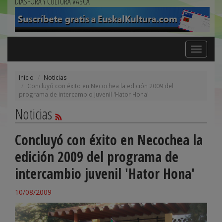
DIÁSPORA Y CULTURA VASCA
Toggle
navigation
Inicio
Noticias
Concluyó con éxito en Necochea la edición 2009 del
programa de intercambio juvenil 'Hator Hona'
Noticias
Concluyó con éxito en Necochea la
edición 2009 del programa de
intercambio juvenil 'Hator Hona'
10/08/2009