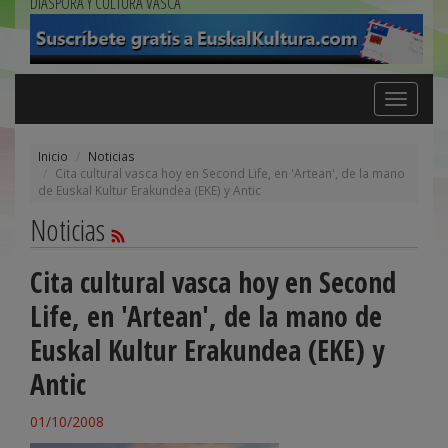
DIÁSPORA Y CULTURA VASCA
Toggle
navigation
Inicio
Noticias
Cita cultural vasca hoy en Second Life, en 'Artean', de la mano
de Euskal Kultur Erakundea (EKE) y Antic
Noticias
Cita cultural vasca hoy en Second
Life, en 'Artean', de la mano de
Euskal Kultur Erakundea (EKE) y
Antic
01/10/2008