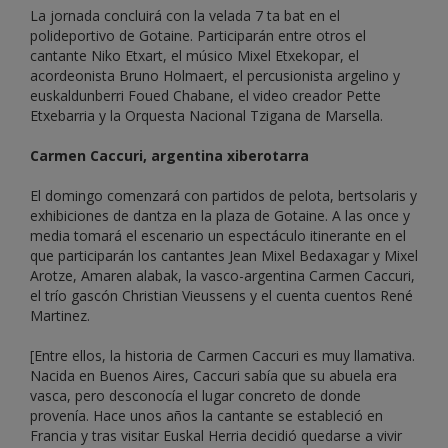
La jornada concluirá con la velada 7 ta bat en el
polideportivo de Gotaine. Participarán entre otros el
cantante Niko Etxart, el músico Mixel Etxekopar, el
acordeonista Bruno Holmaert, el percusionista argelino y
euskaldunberri Foued Chabane, el video creador Pette
Etxebarria y la Orquesta Nacional Tzigana de Marsella.
Carmen Caccuri, argentina xiberotarra
El domingo comenzará con partidos de pelota, bertsolaris y
exhibiciones de dantza en la plaza de Gotaine. A las once y
media tomará el escenario un espectáculo itinerante en el
que participarán los cantantes Jean Mixel Bedaxagar y Mixel
Arotze, Amaren alabak, la vasco-argentina Carmen Caccuri,
el trío gascón Christian Vieussens y el cuenta cuentos René
Martinez.
[Entre ellos, la historia de Carmen Caccuri es muy llamativa.
Nacida en Buenos Aires, Caccuri sabía que su abuela era
vasca, pero desconocía el lugar concreto de donde
provenía. Hace unos años la cantante se estableció en
Francia y tras visitar Euskal Herria decidió quedarse a vivir