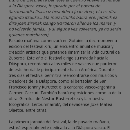
a la Diáspora vasca, inspirado por el poema de
Sarrionandia Itsasoaz bestaldera joan ziren, eta ez dira
egundo itzuliko... Eta inoiz itzuliko balira ere, jadanik ez
dira joan zirenak izango (Partieron allende los mares, y
no volverán jamás... y si alguna vez volvieran, ya no serán
quienes marcharon).
Pasado mañana comenzará en Gotaine la decimonovena
edición del festival Xiru, un encuentro anual de música y
creación artística que pretende dinamizar la vida cultural de
Zuberoa. Este año el festival dirige su mirada hacia la
Diáspora, recordando a los miles de vascos que partieron
de este herrialde principalmente hacia América. Durante
tres días el festival permitirá reencontrarse con músicos y
creadores de la Diáspora, como el bertsolari de San
Francisco Johnny Kurutxet o la cantante vasco-argentina
Carmen Caccuri. También habrá exposiciones como la de la
obra 'Gernika' de Nestor Basterretxea y la muestra
fotográfica 'Lertxunmarrak', del nevadense Joxe Mallea-
Olaetxe, entre otras.
La primera jornada del festival, la de pasado mañana,
estará especialmente dedicada a la Diáspora vasca. El