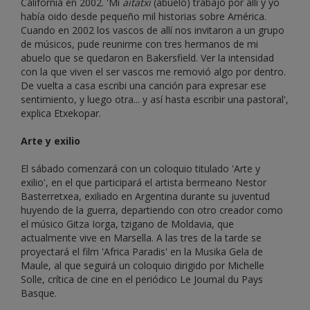
California en 2002. 'Mi
aitatxi
(abuelo) trabajó por allí y yo
había oido desde pequeño mil historias sobre América.
Cuando en 2002 los vascos de allí nos invitaron a un grupo
de músicos, pude reunirme con tres hermanos de mi
abuelo que se quedaron en Bakersfield. Ver la intensidad
con la que viven el ser vascos me removió algo por dentro.
De vuelta a casa escribi una canción para expresar ese
sentimiento, y luego otra... y así hasta escribir una pastoral',
explica Etxekopar.
Arte y exilio
El sábado comenzará con un coloquio titulado 'Arte y
exilio', en el que participará el artista bermeano Nestor
Basterretxea, exiliado en Argentina durante su juventud
huyendo de la guerra, departiendo con otro creador como
el músico Gitza Iorga, tzigano de Moldavia, que
actualmente vive en Marsella. A las tres de la tarde se
proyectará el film 'Africa Paradis' en la Musika Gela de
Maule, al que seguirá un coloquio dirigido por Michelle
Solle, crítica de cine en el periódico Le Journal du Pays
Basque.