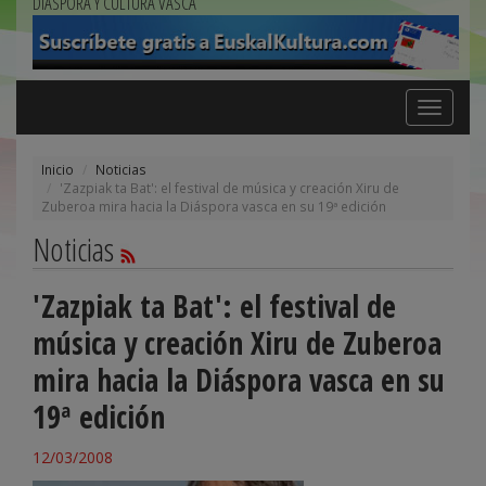
DIÁSPORA Y CULTURA VASCA
Toggle
navigation
Inicio
Noticias
'Zazpiak ta Bat': el festival de música y creación Xiru de
Zuberoa mira hacia la Diáspora vasca en su 19ª edición
Noticias
'Zazpiak ta Bat': el festival de
música y creación Xiru de Zuberoa
mira hacia la Diáspora vasca en su
19ª edición
12/03/2008