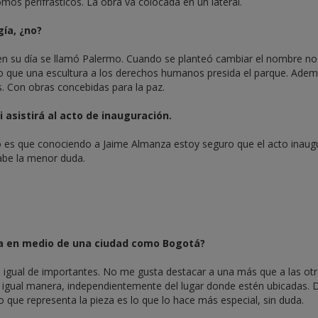
mos perifrásticos. La obra va colocada en un lateral.
ía, ¿no?
en su día se llamó Palermo. Cuando se planteó cambiar el nombre n
do que una escultura a los derechos humanos presida el parque. Adem
s. Con obras concebidas para la paz.
 asistirá al acto de inauguración.
to es que conociendo a Jaime Almanza estoy seguro que el acto inaug
abe la menor duda.
a en medio de una ciudad como Bogotá?
 igual de importantes. No me gusta destacar a una más que a las otr
de igual manera, independientemente del lugar donde estén ubicadas. 
 que representa la pieza es lo que lo hace más especial, sin duda.