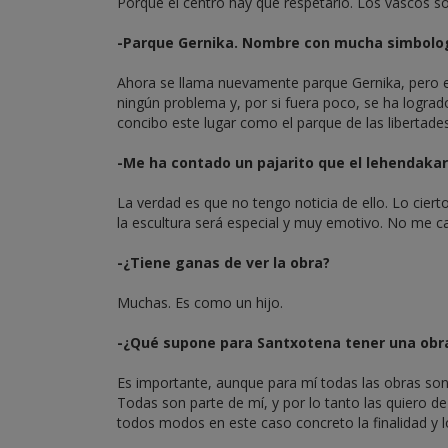
Porque el centro hay que respetarlo. Los vascos so
-Parque Gernika. Nombre con mucha simbolog
Ahora se llama nuevamente parque Gernika, pero 
ningún problema y, por si fuera poco, se ha logra
concibo este lugar como el parque de las libertade
-Me ha contado un pajarito que el lehendakari
La verdad es que no tengo noticia de ello. Lo cier
la escultura será especial y muy emotivo. No me c
-¿Tiene ganas de ver la obra?
Muchas. Es como un hijo.
-¿Qué supone para Santxotena tener una obr
Es importante, aunque para mí todas las obras son
Todas son parte de mí, y por lo tanto las quiero 
todos modos en este caso concreto la finalidad y lo