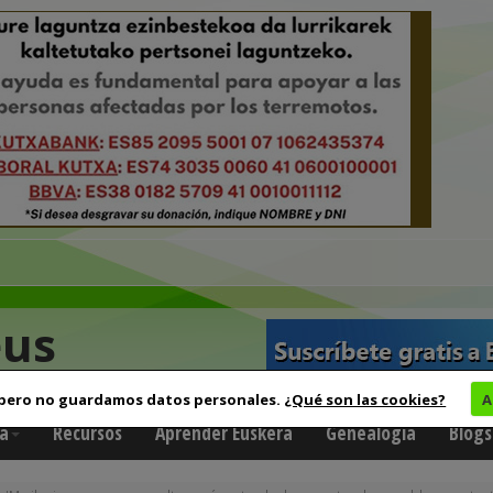
eus
 pero no guardamos datos personales.
¿Qué son las cookies?
A
a
Recursos
Aprender Euskera
Genealogía
Blogs