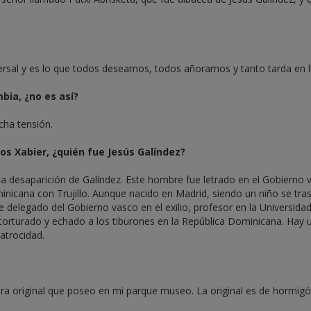
ersal y es lo que todos deseamos, todos añoramos y tanto tarda en l
bia, ¿no es así?
cha tensión.
os Xabier, ¿quién fue Jesús Galíndez?
a desaparición de Galíndez. Este hombre fue letrado en el Gobierno 
inicana con Trujillo. Aunque nacido en Madrid, siendo un niño se tra
e delegado del Gobierno vasco en el exilio, profesor en la Universida
orturado y echado a los tiburones en la República Dominicana. Hay 
atrocidad.
ra original que poseo en mi parque museo. La original es de hormigó