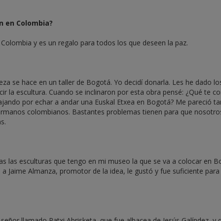
en en Colombia?
 Colombia y es un regalo para todos los que deseen la paz.
za se hace en un taller de Bogotá. Yo decidí donarla. Les he dado lo
ir la escultura. Cuando se inclinaron por esta obra pensé: ¿Qué te co
bajando por echar a andar una Euskal Etxea en Bogotá? Me pareció ta
s hermanos colombianos. Bastantes problemas tienen para que nosotro
s.
as las esculturas que tengo en mi museo la que se va a colocar en 
aime Almanza, promotor de la idea, le gustó y fue suficiente para 
 señor llamado Patxi Abrisketa, que fue albacea de Jesús Galíndez, y 