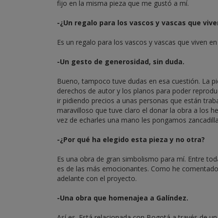
fijo en la misma pieza que me gustó a mí.
-¿Un regalo para los vascos y vascas que viv
Es un regalo para los vascos y vascas que viven en
-Un gesto de generosidad, sin duda.
Bueno, tampoco tuve dudas en esa cuestión. La pie
derechos de autor y los planos para poder reproduc
ir pidiendo precios a unas personas que están tra
maravilloso que tuve claro el donar la obra a lo
vez de echarles una mano les pongamos zancadilla
-¿Por qué ha elegido esta pieza y no otra?
Es una obra de gran simbolismo para mí. Entre tod
es de las más emocionantes. Como he comentado a J
adelante con el proyecto.
-Una obra que homenajea a Galíndez.
Así es. Está relacionada con Bogotá a través de un