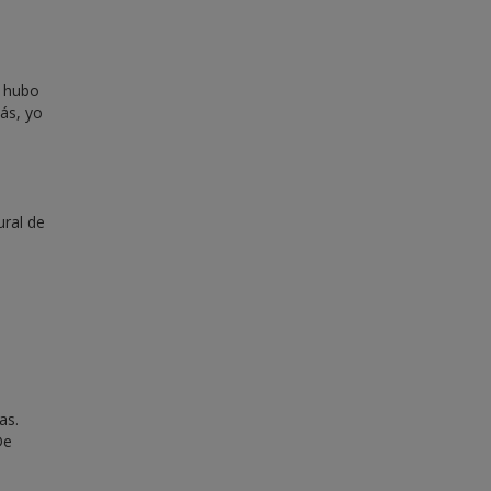
o hubo
ás, yo
ural de
as.
De