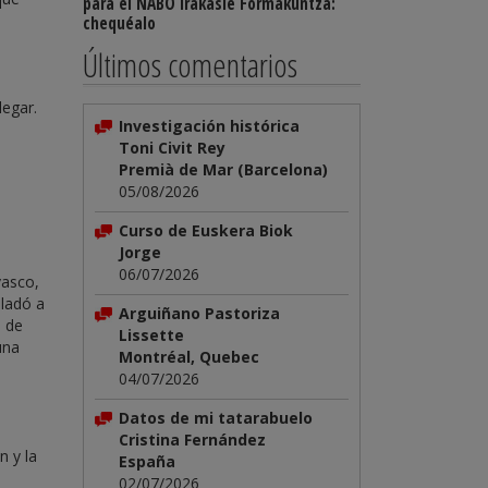
para el NABO Irakasle Formakuntza:
chequéalo
Últimos comentarios
legar.
Investigación histórica
Toni Civit Rey
Premià de Mar (Barcelona)
05/08/2026
Curso de Euskera Biok
Jorge
06/07/2026
vasco,
sladó a
Arguiñano Pastoriza
d de
Lissette
una
Montréal, Quebec
04/07/2026
Datos de mi tatarabuelo
Cristina Fernández
n y la
España
02/07/2026