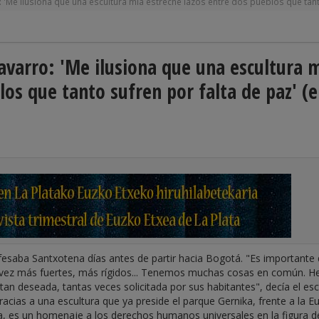
 'Me ilusiona que una escultura mía estreche lazos entre dos pueblos que tanto
avarro: 'Me ilusiona que una escultura 
los que tanto sufren por falta de paz' (
nfesaba Santxotena días antes de partir hacia Bogotá. "Es importante 
a vez más fuertes, más rígidos... Tenemos muchas cosas en común. 
an deseada, tantas veces solicitada por sus habitantes", decía el esc
acias a una escultura que ya preside el parque Gernika, frente a la E
ra, es un homenaje a los derechos humanos universales en la figura d