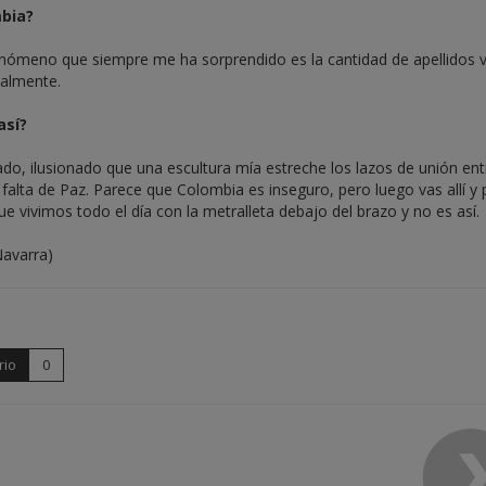
mbia?
nómeno que siempre me ha sorprendido es la cantidad de apellidos 
palmente.
así?
do, ilusionado que una escultura mía estreche los lazos de unión ent
falta de Paz. Parece que Colombia es inseguro, pero luego vas allí y 
 vivimos todo el día con la metralleta debajo del brazo y no es así.
avarra)
rio
0