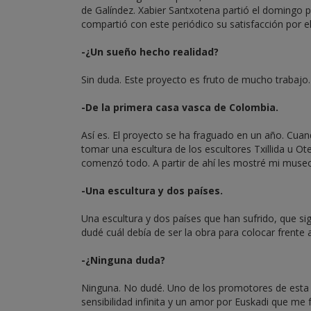
de Galíndez. Xabier Santxotena partió el domingo p
compartió con este periódico su satisfacción por e
-¿Un sueño hecho realidad?
Sin duda. Este proyecto es fruto de mucho trabajo.
-De la primera casa vasca de Colombia.
Así es. El proyecto se ha fraguado en un año. Cuan
tomar una escultura de los escultores Txillida u Ot
comenzó todo. A partir de ahí les mostré mi museo,
-Una escultura y dos países.
Una escultura y dos países que han sufrido, que s
dudé cuál debía de ser la obra para colocar frente a
-¿Ninguna duda?
Ninguna. No dudé. Uno de los promotores de esta
sensibilidad infinita y un amor por Euskadi que me 