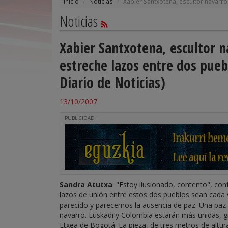
Inicio
Noticias
Xabier Santxotena, escultor navarro:
Noticias
Xabier Santxotena, escultor n
estreche lazos entre dos pueb
Diario de Noticias)
13/10/2007
PUBLICIDAD
Sandra Atutxa
. "Estoy ilusionado, contento", co
lazos de unión entre estos dos pueblos sean cad
parecido y parecemos la ausencia de paz. Una paz t
navarro. Euskadi y Colombia estarán más unidas, gr
Etxea de Bogotá. La pieza, de tres metros de altu