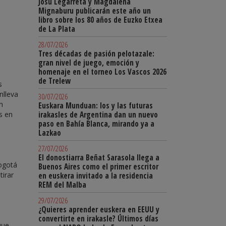
Josu Legarreta y Magdalena
Mignaburu publicarán este año un
libro sobre los 80 años de Euzko Etxea
de La Plata
28/07/2026
Tres décadas de pasión pelotazale:
gran nivel de juego, emoción y
homenaje en el torneo Los Vascos 2026
de Trelew
s
nlleva
30/07/2026
n
Euskara Munduan: los y las futuras
s en
irakasles de Argentina dan un nuevo
paso en Bahía Blanca, mirando ya a
Lazkao
27/07/2026
El donostiarra Beñat Sarasola llega a
Bogotá
Buenos Aires como el primer escritor
tirar
en euskera invitado a la residencia
REM del Malba
29/07/2026
¿Quieres aprender euskera en EEUU y
convertirte en irakasle? Últimos días
que