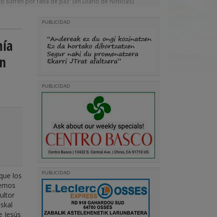
 sufren por falta de paz' (en Diario de Noticias)
PUBLICIDAD
mía
en
PUBLICIDAD
PUBLICIDAD
que los
Hemos
ultor
uskal
e Jesús