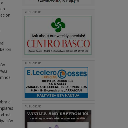
te
 en
PUBLICIDAD
cación
a
kal
abellón
PUBLICIDAD
ión
lias
lumnos
obra al
PUBLICIDAD
emplares
retará
cipación