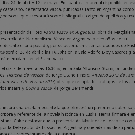
 días 24 de abril y 12 de mayo. En cuanto al material disponible en es
 castellano, de temática vasca, publicadas tanto en Argentina como
 personal que asesorará sobre bibliografía, origen de apellidos y ubi
 presentación del libro
Patria Vasca en Argentina
, obra de Magdalen
desarrollo del Nacionalismo Vasco en Argentina a cien años de su
 durante el año pasado, por su autora, en distintas ciudades de Eus
ina
será el 26 de abril a las 16.30hs en la Sala Adolfo Bioy Casares (P
ará ejemplares en el Stand Vasco.
el día 7 de mayo a las 16:30hs, en la Sala Alfonsina Storni, la Fundac
nes:
Historia de Vascos
, de Jorge Otaño Piñero;
Anuario 2013 de Fami
idad Vasca de Verano 2013
, obra que recopila los trabajos de los a
los Irisarri; y
Cocina Vasca
, de Jorge Beramendi.
 brindará una charla mediante la que ofrecerá un panorama sobre su 
scritora y referente de la novela histórica en Euskal Herria firmará ej
l stand. Cabe destacar que la presencia de Martínez de Lezea se conc
o por la Delegación de Euskadi en Argentina y que además de su parti
onocer a representantes de la diáspora.