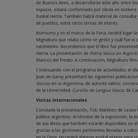
de Buenos Aires, a desarrollarse este año entre los
espacio, estará conformado por obras en euskera y
Euskal Herria. También habrá material de consulta y
de pueblos, entre otros temas de interés.
Asimismo y en el marco de la Feria, tendrá lugar la
Mignaburu que relata cómo se gestó y cuál fue el 
nacimiento. Recordemos que el libro fue presentado
Herria. La presentación de
Patria Vasca en Argent
Blanco) del Predio. A continuación, Mignaburu firm
Continuando con el programa de actividades, el día 
Juan de Garay presentará las siguientes publicacio
Vascas en la Argentina
, de autores varios;
Univers
de la Universidad;
Cursillo de Lengua Vasca
, de Car
Visitas internacionales
Concluida la presentación, Toti Martínez de Lezea
público argentino. Al término de la exposición, la e
de sus libros que también estarán disponibles en e
gracias a las gestiones pertinentes llevadas a cab
en la Feria, recorrerá algunas euskal etxeas para c