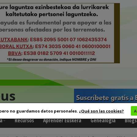
eus
 pero no guardamos datos personales.
¿Qué son las cookies?
A
a
Recursos
Aprender Euskera
Genealogía
Blogs