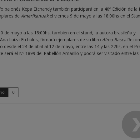
fo baionés Kepa Etchandy también participará en la 40º Edición de la 
emplares de
Amerikanuak
el viernes 9 de mayo a las 18:00hs en el Sta
0 de mayo a las 18:00hs, también en el stand, la autora brasileña y
Ana Luiza Etchalus, firmará ejemplares de su libro
Alma Basca
.Reco
 desde el 24 de abril al 12 de mayo, entre las 14 y las 22hs, en el Pr
e será el Nº 1899 del Pabellón Amarillo y podrá ser visitado entre las
rio
0