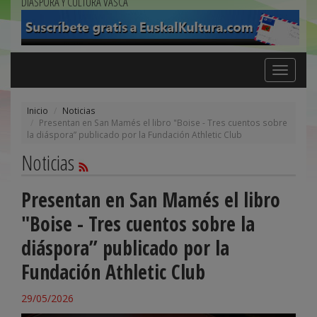
DIÁSPORA Y CULTURA VASCA
Toggle
navigation
Inicio
Noticias
Presentan en San Mamés el libro "Boise - Tres cuentos sobre
la diáspora” publicado por la Fundación Athletic Club
Noticias
Presentan en San Mamés el libro
"Boise - Tres cuentos sobre la
diáspora” publicado por la
Fundación Athletic Club
29/05/2026