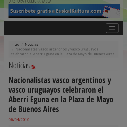
DIÁSPORA Y CULTURA VASCA
Toggle
navigation
Inicio
Noticias
Nacionalistas vasco argentinos y vasco uruguayos
celebraron el Aberri Eguna en la Plaza de Mayo de Buenos Aires
Noticias
Nacionalistas vasco argentinos y
vasco uruguayos celebraron el
Aberri Eguna en la Plaza de Mayo
de Buenos Aires
06/04/2010