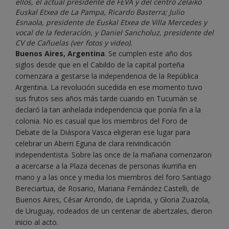
ellos, el actual presidente de FEVA y del centro Zelaiko
Euskal Etxea de La Pampa, Ricardo Basterra; Julio
Esnaola, presidente de Euskal Etxea de Villa Mercedes y
vocal de la federación, y Daniel Sancholuz, presidente del
CV de Cañuelas (ver fotos y video).
Buenos Aires, Argentina
. Se cumplen este año dos
siglos desde que en el Cabildo de la capital porteña
comenzara a gestarse la independencia de la República
Argentina. La revolución sucedida en ese momento tuvo
sus frutos seis años más tarde cuando en Tucumán se
declaró la tan anhelada independencia que ponía fin a la
colonia. No es casual que los miembros del Foro de
Debate de la Diáspora Vasca eligieran ese lugar para
celebrar un Aberri Eguna de clara reivindicación
independentista. Sobre las once de la mañana comenzaron
a acercarse a la Plaza decenas de personas ikurriña en
mano y a las once y media los miembros del foro Santiago
Bereciartua, de Rosario, Mariana Fernández Castelli, de
Buenos Aires, César Arrondo, de Laprida, y Gloria Zuazola,
de Uruguay, rodeados de un centenar de abertzales, dieron
inicio al acto.